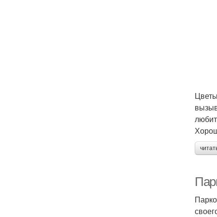
Цветы
вызыв
любит
Хорош
читат
Пар
Парко
своег