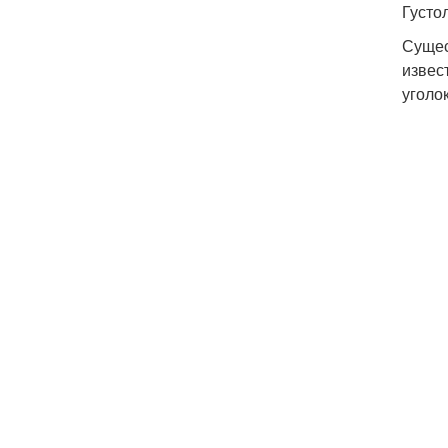
Густо
Сущес
извес
уголо