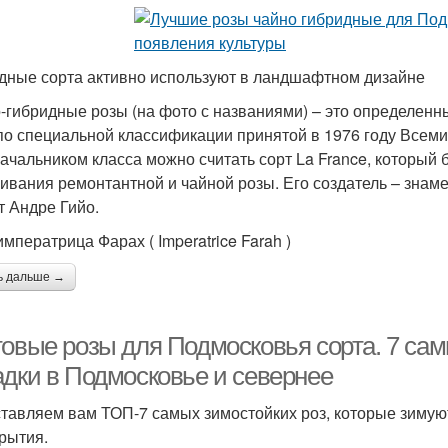
дные сорта активно используют в ландшафтном дизайне
-гибридные розы (на фото с названиями) – это определен
по специальной классификации принятой в 1976 году Всем
ачальником класса можно считать сорт La France, который б
ивания ремонтантной и чайной розы. Его создатель – знам
т Андре Гийо.
мператрица Фарах ( Imperatrice Farah )
ь дальше →
товые розы для Подмосковья сорта. 7 сам
адки в Подмосковье и севернее
тавляем вам ТОП-7 самых зимостойких роз, которые зимую
крытия.