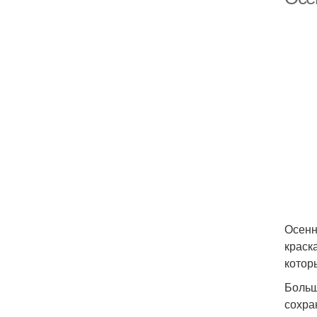
Осенн
краск
котор
Больш
сохра