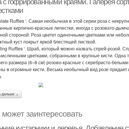
а с гофрированными краями. Галерея сор
естками
olate Ruffles '. Самая необычная в этой серии роза с некр
анные кирпично-красные лепестки, иногда с розовато-дымч
ной стороной. Роза цветет одиночными цветками или небо
ктный куст покрыт яркой блестящей листвой.
ling Ruffles '. Шраб, который можно назвать спрей-розой. С
численными цветками, собранными в крупные кисти. Одна та
его размера (6–8 см) розово-красные с серебристо-белыми
ны в огромные кисти. Весьма необычный вид розе придает 
.
ь дальше →
 может заинтересовать
нние кустарники и деревья. Добавление с