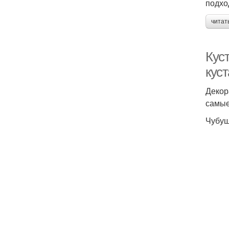
подхо
читат
Кус
кус
Декор
самые
Чубуш