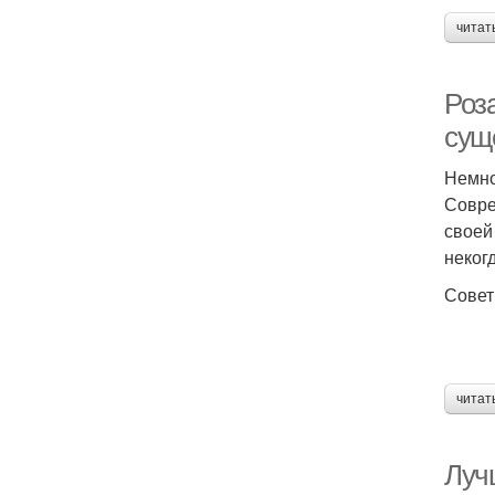
читат
Роза
сущ
Немно
Совре
своей
неког
Совет
читат
Луч