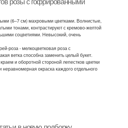
тов розы с гофрированными
упными (6–7 см) махровыми цветками. Волнистые,
атыми тонами, контрастируют с кремово-желтой
льшими соцветиями. Невысокий, очень
прей-роза - мелкоцветковая роза с
кая ветка способна заменить целый букет.
 краем и оборотной стороной лепестков цветки
и неравномерная окраска каждого отдельного
татьи в новую подборку