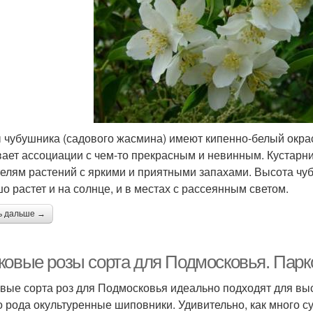
 чубушника (садового жасмина) имеют кипенно-белый окрас
ает ассоциации с чем-то прекрасным и невинным. Кустарни
елям растений с яркими и приятными запахами. Высота чуб
о растет и на солнце, и в местах с рассеянным светом.
ь дальше →
ковые розы сорта для Подмосковья. Пар
вые сорта роз для Подмосковья идеально подходят для вы
о рода окультуренные шиповники. Удивительно, как много су