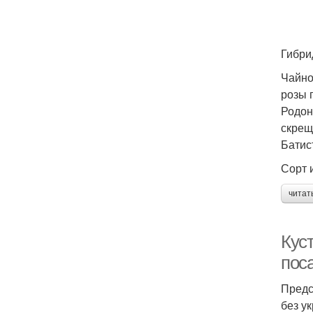
Гибри
Чайно
розы 
Родон
скрещ
Батис
Сорт и
читат
Кус
пос
Предс
без у