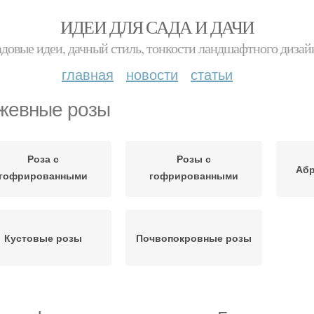
ИДЕИ ДЛЯ САДА И ДАЧИ
адовые идеи, дачный стиль, тонкости ландшафтного дизай
главная
новости
статьи
жевные розы
Роза с
Розы с
Абр
гофрированными
гофрированными
краями
лепестками
Кустовые розы
Почвопокровные розы