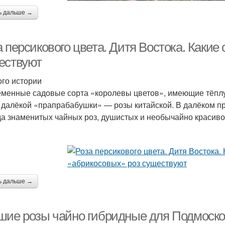
ь дальше →
 персикового цвета. Дитя Востока. Какие
ествуют
го истории
менные садовые сорта «королевы цветов», имеющие тёплую
 далёкой «пра­прабабушки» — розы китайской. В далёком 
да знаменитых чайных роз, душистых и необычайно красиво
ь дальше →
шие розы чайно гибридные для Подмоско