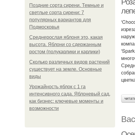
Роз
Поздние сорта сирени. Темные и
леп
светлые сорта сирени: 7
популярных вариантов для
'Choc
Подмосковья
изрез
наруж
Среднерослая яблоня это, какая
компа
высота. Яблони со сдержанным
'Spark
ростом (полукарлики и карлики)
много
Сколько различных видов растений
Средн
существует на земле. Основные
собра
виды
цветка
Урожайность яблок с 1 га
интенсивного сада. Яблоневый сад,
читат
как бизнес: ключевые моменты и
возможности
Вас
Осе