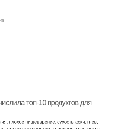
на
числила топ-10 продуктов для
ия, плохое пищеварение, сухость кожи, гнев,
ает, что все эти симптомы напрямую связаны с