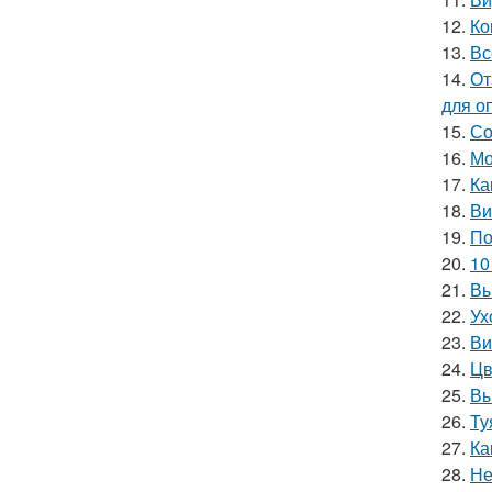
12.
Ко
13.
Вс
14.
От
для о
15.
Со
16.
Мо
17.
Ка
18.
Ви
19.
По
20.
10
21.
Вы
22.
Ух
23.
Ви
24.
Цв
25.
Вы
26.
Ту
27.
Ка
28.
Не