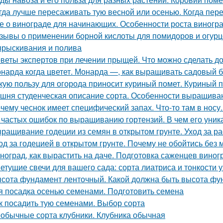
гда лучше пересаживать тую весной или осенью. Когда пер
е о винограде для начинающих. Особенности роста виногр
зывы о применении борной кислоты для помидоров и огурцо
прыскивания и полива
веты экспертов при лечении прыщей. Что можно сделать д
нарда когда цветет. Монарда —, как выращивать садовый 
кую пользу для огорода приносит куриный помет. Куриный п
шня студенческая описание сорта. Особенности выращива
чему чеснок имеет специфический запах. Что-то там в носу..
 частых ошибок по выращиванию гортензий. В чем его уник
ращивание годеции из семян в открытом грунте. Уход за ра
од за годецией в открытом грунте. Почему не обойтись без
ноград, как вырастить на даче. Подготовка саженцев виног
етущие свечи для вашего сада: сорта лиатриса и тонкости 
сота фундамент ленточный. Какой должна быть высота фу
я посадка осенью семенами. Подготовить семена
к посадить тую семенами. Выбор сорта
обычные сорта клубники. Клубника обычная