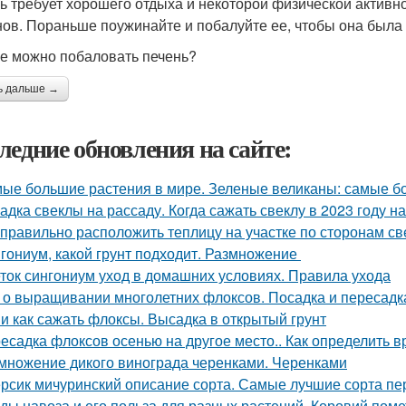
ь требует хорошего отдыха и некоторой физической активн
нов. Пораньше поужинайте и побалуйте ее, чтобы она была 
е можно побаловать печень?
ь дальше →
ледние обновления на сайте:
ые большие растения в мире. Зеленые великаны: самые б
адка свеклы на рассаду. Когда сажать свеклу в 2023 году на
 правильно расположить теплицу на участке по сторонам св
гониум, какой грунт подходит. Размножение
ток сингониум уход в домашних условиях. Правила ухода
 о выращивании многолетних флоксов. Посадка и пересадк
 и как сажать флоксы. Высадка в открытый грунт
есадка флоксов осенью на другое место.. Как определить 
множение дикого винограда черенками. Черенками
рсик мичуринский описание сорта. Самые лучшие сорта пе
ды навоза и его польза для разных растений. Коровий поме