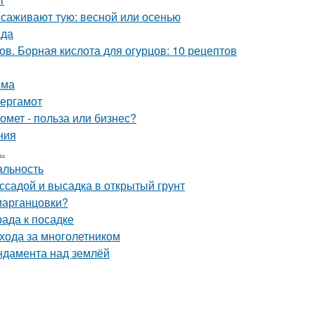
есаживают тую: весной или осенью
ада
в. Борная кислота для огурцов: 10 рецептов
ома
бергамот
омет - польза или бизнес?
ния
.
альность
ссадой и высадка в открытый грунт
 марганцовки?
рада к посадке
ухода за многолетником
ндамента над землёй