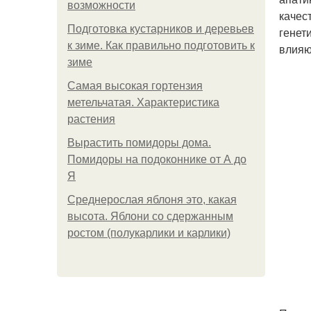
возможности
качес
Подготовка кустарников и деревьев
генет
к зиме. Как правильно подготовить к
влияю
зиме
Самая высокая гортензия
метельчатая. Характеристика
растения
Вырастить помидоры дома.
Помидоры на подоконнике от А до
Я
Среднерослая яблоня это, какая
высота. Яблони со сдержанным
ростом (полукарлики и карлики)