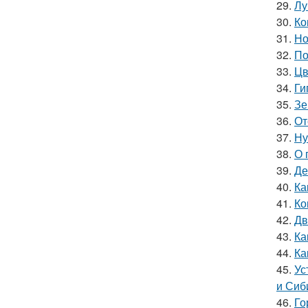
29.
Лу
30.
Ко
31.
Но
32.
По
33.
Цв
34.
Ги
35.
Зе
36.
От
37.
Ну
38.
О 
39.
Де
40.
Ка
41.
Ко
42.
Дв
43.
Ка
44.
Ка
45.
Ус
и Сиб
46.
Го