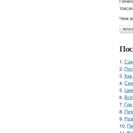
Печен
токси
Чем ж
читат
Пос
1.
Сам
2.
Пос
3.
Как
4.
Син
5.
Цве
6.
Всё
7.
Где
8.
Пер
9.
Раз
10.
Пе
11.
Ви