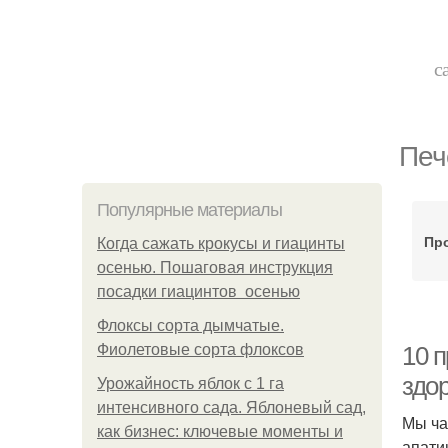
с
Печ
Популярные материалы
Про
Когда сажать крокусы и гиацинты
осенью. Пошаговая инструкция
посадки гиацинтов осенью
Флоксы сорта дымчатые.
Фиолетовые сорта флоксов
10 п
здо
Урожайность яблок с 1 га
интенсивного сада. Яблоневый сад,
Мы ча
как бизнес: ключевые моменты и
апати