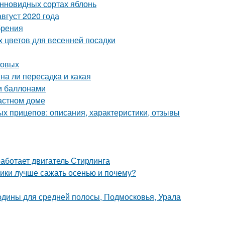
онновидных сортах яблонь
вгуст 2020 года
брения
х цветов для весенней посадки
совых
на ли пересадка и какая
и баллонами
астном доме
ых прицепов: описания, характеристики, отзывы
аботает двигатель Стирлинга
ники лучше сажать осенью и почему?
одины для средней полосы, Подмосковья, Урала