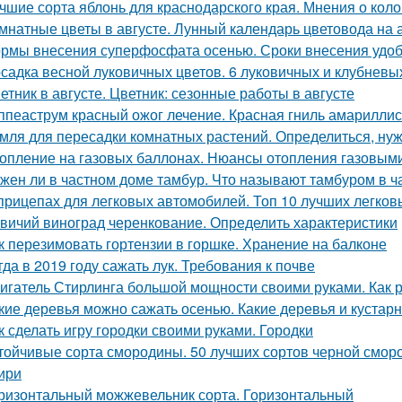
чшие сорта яблонь для краснодарского края. Мнения о кол
мнатные цветы в августе. Лунный календарь цветовода на а
рмы внесения суперфосфата осенью. Сроки внесения удо
садка весной луковичных цветов. 6 луковичных и клубневы
етник в августе. Цветник: сезонные работы в августе
ппеаструм красный ожог лечение. Красная гниль амарилли
мля для пересадки комнатных растений. Определиться, нуж
опление на газовых баллонах. Нюансы отопления газовым
жен ли в частном доме тамбур. Что называют тамбуром в ч
прицепах для легковых автомобилей. Топ 10 лучших легков
вичий виноград черенкование. Определить характеристики
к перезимовать гортензии в горшке. Хранение на балконе
гда в 2019 году сажать лук. Требования к почве
игатель Стирлинга большой мощности своими руками. Как р
кие деревья можно сажать осенью. Какие деревья и кустар
к сделать игру городки своими руками. Городки
тойчивые сорта смородины. 50 лучших сортов черной смор
ири
ризонтальный можжевельник сорта. Горизонтальный