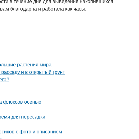
ости в течение дня для выведения накопившихся
вам благодарна и работала как часы.
ольшие растения мира
 рассаду и в открытый грунт
ета?
а флоксов осенью
время для пересадки
рсиков с фото и описанием
т