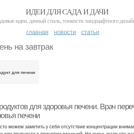
ИДЕИ ДЛЯ САДА И ДАЧИ
адовые идеи, дачный стиль, тонкости ландшафтного дизай
главная
новости
статьи
ень на завтрак
дукт для печени
родуктов для здоровья печени. Врач пере
ровья печени
сто можем заметить у себя отсутствие концентрации вниман
ю или трудности в принятии решений. Но очень мало кто зн