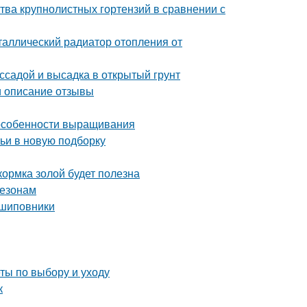
тва крупнолистных гортензий в сравнении с
таллический радиатор отопления от
ссадой и высадка в открытый грунт
и описание отзывы
 особенности выращивания
тьи в новую подборку
кормка золой будет полезна
сезонам
 шиповники
ты по выбору и уходу
к