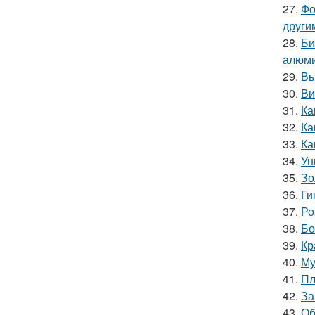
27.
Фо
други
28.
Би
алюми
29.
Вы
30.
Ви
31.
Ка
32.
Ка
33.
Ка
34.
Ун
35.
Зо
36.
Ги
37.
Ро
38.
Бо
39.
Кр
40.
Му
41.
Пл
42.
За
43.
Об