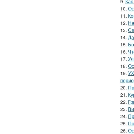
9.
Как
10.
Ос
11.
Ко
12.
На
13.
Се
14.
Да
15.
Бо
16.
Чт
17.
Ул
18.
Ос
19.
УХ
перио
20.
Пр
21.
Ку
22.
Гр
23.
Ви
24.
Пр
25.
По
26.
Ос