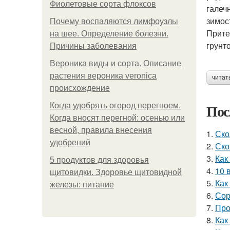
Фиолетовые сорта флоксов
галеч
зимос
Почему воспаляются лимфоузлы
Прите
на шее. Определение болезни.
грунт
Причины заболевания
Вероника виды и сорта. Описание
растения вероника veronica
читат
происхождение
Пос
Когда удобрять огород перегноем.
Когда вносят перегной: осенью или
весной, правила внесения
1.
Ско
удобрений
2.
Ско
3.
Как
5 продуктов для здоровья
4.
10 
щитовидки. Здоровье щитовидной
5.
Как
железы: питание
6.
Сор
7.
Про
8.
Как