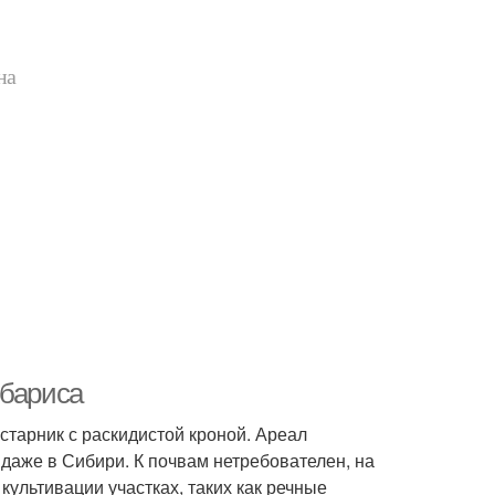
на
рбариса
устарник с раскидистой кроной. Ареал
даже в Сибири. К почвам нетребователен, на
ультивации участках, таких как речные