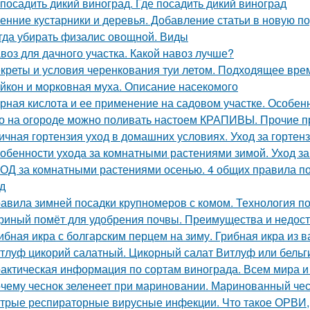
 посадить дикий виноград. Где посадить дикий виноград
енние кустарники и деревья. Добавление статьи в новую п
гда убирать физалис овощной. Виды
воз для дачного участка. Какой навоз лучше?
креты и условия черенкования туи летом. Подходящее вре
йкон и морковная муха. Описание насекомого
рная кислота и ее применение на садовом участке. Особе
о на огороде можно поливать настоем КРАПИВЫ. Прочие 
ичная гортензия уход в домашних условиях. Уход за горте
обенности ухода за комнатными растениями зимой. Уход з
ОД за комнатными растениями осенью. 4 общих правила по
д
авила зимней посадки крупномеров с комом. Технология п
риный помёт для удобрения почвы. Преимущества и недост
ибная икра с болгарским перцем на зиму. Грибная икра из 
тлуф цикорий салатный. Цикорный салат Витлуф или бельг
актическая информация по сортам винограда. Всем мира и
чему чеснок зеленеет при мариновании. Маринованный чес
трые респираторные вирусные инфекции. Что такое ОРВИ