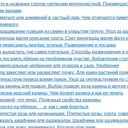
то и названия сортов гортензии крупнолистной. Преимущес
ми видами
металл или алюминий в частный дом. Чем отличается биме
ниевого
ращивание годеции из семян в открытом грунте. Уход за ра
ноград магия описание сорта. Сорт винограда магия фото 
к пересадить лиатрис осенью. Размножение и посадка
к вырастить тую самостоятельно. Способы размножения и
к посадить яблони на проблемном участке. Добавление ста
иверсальные удобрения для огорода и сада. Удобрения
ла закисляет или раскисляет почву. Для каких растений под
ппеаструм период время покоя. Уход за гиппеаструмом по 
за канина для подвоя. Выбор подвоя: роза канина и другие
лезни красной калины. Чем болеет калина и как ее лечить
апивой, что лечат. Полезные свойства крапивы
хосед на яблоках. …и, как с ним бороться
етистая роза для начинающих. Плетистые розы: сорта, сове
казать шкафчики для раздевалок. Шкафчики для раздевало
ои для дома деревянного. Краткое описание