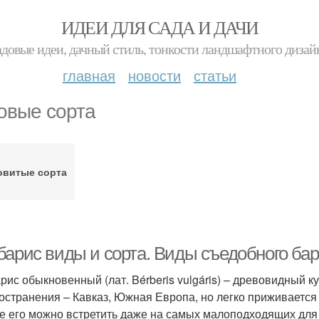
ИДЕИ ДЛЯ САДА И ДАЧИ
адовые идеи, дачный стиль, тонкости ландшафтного дизай
главная
новости
статьи
овые сорта
овитые сорта
барис виды и сорта. Виды съедобного ба
рис обыкновенный (лат. Bérberis vulgáris) – древовидный к
остранения – Кавказ, Южная Европа, но легко приживается 
е его можно встретить даже на самых малоподходящих для к