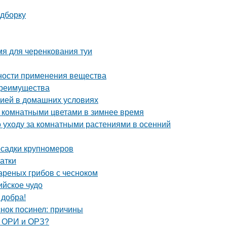
одборку
мя для черенкования туи
нности применения вещества
преимущества
нзией в домашних условиях
а комнатными цветами в зимнее время
 уходу за комнатными растениями в осенний
осадки крупномеров
атки
вареных грибов с чесноком
ийское чудо
 добра!
нок посинел: причины
, ОРИ и ОРЗ?