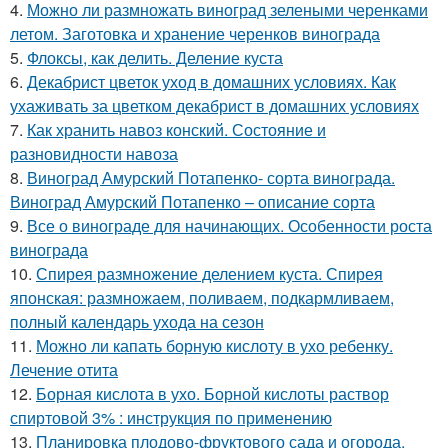
4.
Можно ли размножать виноград зелеными черенками
летом. Заготовка и хранение черенков винограда
5.
Флоксы, как делить. Деление куста
6.
Декабрист цветок уход в домашних условиях. Как
ухаживать за цветком декабрист в домашних условиях
7.
Как хранить навоз конский. Состояние и
разновидности навоза
8.
Виноград Амурский Потапенко- сорта винограда.
Виноград Амурский Потапенко – описание сорта
9.
Все о винограде для начинающих. Особенности роста
винограда
10.
Спирея размножение делением куста. Спирея
японская: размножаем, поливаем, подкармливаем,
полный календарь ухода на сезон
11.
Можно ли капать борную кислоту в ухо ребенку.
Лечение отита
12.
Борная кислота в ухо. Борной кислоты раствор
спиртовой 3% : инструкция по применению
13.
Планировка плодово-фруктового сада и огорода.