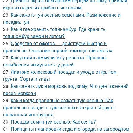
22.
Грибная икра с болгарским перцем на зиму. Грибная
икра из вареных грибов с чесноком
23.
Как сажать туи осенью семенами. Размножение и
посадка туи
24.
Как и где хранить топинамбур. Где хранить
топинамбур зимой и летом?
25.
Средство от ожогов ― действуем быстро и
правильно. Оказание первой помощи при ожогах
26.
Как усилить иммунитет у ребенка. Причины
ослабления иммунитета у детей
27.
Лиатрис колосковый посадка и уход в открытом
грунте. Сорта и виды
28.
Как сажать лук и морковь под зиму. Что даёт осенний
посев моркови
29.
Как и когда правильно сажать тую осенью. Как
правильно посадить тую осенью в открытый грунт:
пошаговая инструкция
30.
Посадка семян туи осенью. Как сеять?
31.
Принципы планировки сада и огорода на загородном