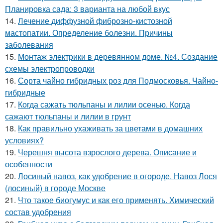
Планировка сада: 3 варианта на любой вкус
14.
Лечение диффузной фиброзно-кистозной
мастопатии. Определение болезни. Причины
заболевания
15.
Монтаж электрики в деревянном доме. №4. Создание
схемы электропроводки
16.
Сорта чайно гибридных роз для Подмосковья. Чайно-
гибридные
17.
Когда сажать тюльпаны и лилии осенью. Когда
сажают тюльпаны и лилии в грунт
18.
Как правильно ухаживать за цветами в домашних
условиях?
19.
Черешня высота взрослого дерева. Описание и
особенности
20.
Лосиный навоз, как удобрение в огороде. Навоз Лося
(лосиный) в городе Москве
21.
Что такое биогумус и как его применять. Химический
состав удобрения