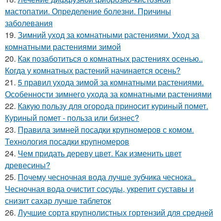
мастопатии. Определение болезни. Причины
заболевания
19.
Зимний уход за комнатными растениями. Уход за
комнатными растениями зимой
20.
Как позаботиться о комнатных растениях осенью..
Когда у комнатных растений начинается осень?
21.
5 правил ухода зимой за комнатными растениями.
Особенности зимнего ухода за комнатными растениями
22.
Какую пользу для огорода приносит куриный помет.
Куриный помет - польза или бизнес?
23.
Правила зимней посадки крупномеров с комом.
Технология посадки крупномеров
24.
Чем придать дереву цвет. Как изменить цвет
древесины?
25.
Почему чесночная вода лучше зубчика чеснока..
Чесночная вода очистит сосуды, укрепит суставы и
снизит сахар лучше таблеток
26.
Лучшие сорта крупнолистных гортензий для средней