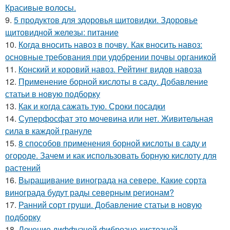
Красивые волосы.
9.
5 продуктов для здоровья щитовидки. Здоровье
щитовидной железы: питание
10.
Когда вносить навоз в почву. Как вносить навоз:
основные требования при удобрении почвы органикой
11.
Конский и коровий навоз. Рейтинг видов навоза
12.
Применение борной кислоты в саду. Добавление
статьи в новую подборку
13.
Как и когда сажать тую. Сроки посадки
14.
Суперфосфат это мочевина или нет. Живительная
сила в каждой грануле
15.
8 способов применения борной кислоты в саду и
огороде. Зачем и как использовать борную кислоту для
растений
16.
Выращивание винограда на севере. Какие сорта
винограда будут рады северным регионам?
17.
Ранний сорт груши. Добавление статьи в новую
подборку
18.
Лечение диффузной фиброзно-кистозной