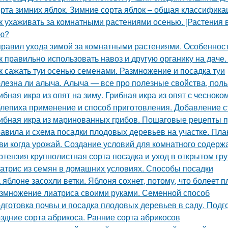
рта зимних яблок. Зимние сорта яблок – общая классифика
к ухаживать за комнатными растениями осенью. [Растения 
ю?
правил ухода зимой за комнатными растениями. Особеннос
к правильно использовать навоз и другую органику на даче.
к сажать туи осенью семенами. Размножение и посадка туи
лезна ли алыча. Алыча — все про полезные свойства, поль
ибная икра из опят на зиму. Грибная икра из опят с чесноко
лепиха применение и способ приготовления. Добавление с
ибная икра из маринованных грибов. Пошаговые рецепты пр
авила и схема посадки плодовых деревьев на участке. Пла
ви когда урожай. Создание условий для комнатного содерж
ртензия крупнолистная сорта посадка и уход в открытом гр
атрис из семян в домашних условиях. Способы посадки
 яблоне засохли ветки. Яблоня сохнет, потому, что болеет 
змножение лиатриса своими руками. Семенной способ
дготовка почвы и посадка плодовых деревьев в саду. Подг
здние сорта абрикоса. Ранние сорта абрикосов