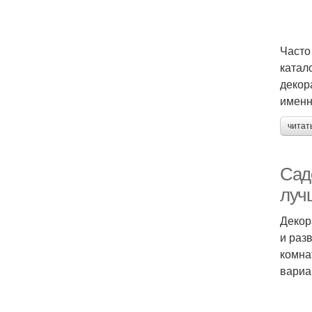
Часто
катал
декор
именн
читат
Сад
луч
Декор
и раз
комна
вариа