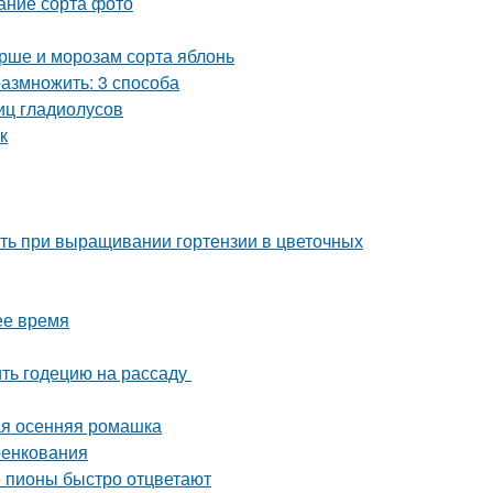
ание сорта фото
рше и морозам сорта яблонь
азмножить: 3 способа
иц гладиолусов
к
ить при выращивании гортензии в цветочных
ее время
ить годецию на рассаду
ая осенняя ромашка
ренкования
 пионы быстро отцветают