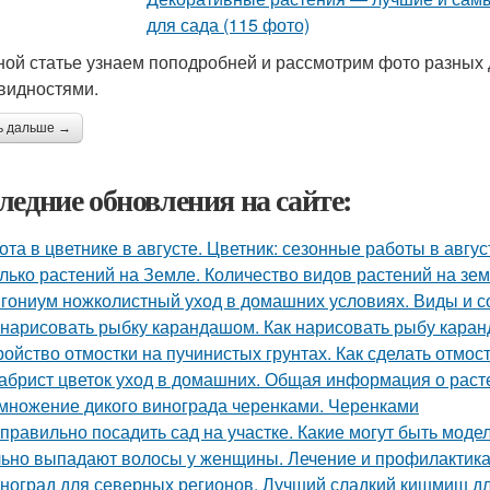
ной статье узнаем поподробней и рассмотрим фото разных 
видностями.
ь дальше →
ледние обновления на сайте:
ота в цветнике в августе. Цветник: сезонные работы в авгус
лько растений на Земле. Количество видов растений на зе
гониум ножколистный уход в домашних условиях. Виды и с
 нарисовать рыбку карандашом. Как нарисовать рыбу кар
ройство отмостки на пучинистых грунтах. Как сделать отмос
абрист цветок уход в домашних. Общая информация о раст
множение дикого винограда черенками. Черенками
 правильно посадить сад на участке. Какие могут быть мод
ьно выпадают волосы у женщины. Лечение и профилактика
ноград для северных регионов. Лучший сладкий кишмиш дл