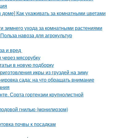
ция
в доме] Как ухаживать за комнатными цветами
ти зимнего ухода за комнатными растениями
 Польза навоза для агрокультур
за и вред
м через мясорубку
татьи в новую подборку
иготовления икры из груздей на зиму
нировка сада: на что обращать внимание
ания
унте. Сорта гортензии крупнолистной
плодовой гнилью (монилиозом)
отовка почвы к посадкам