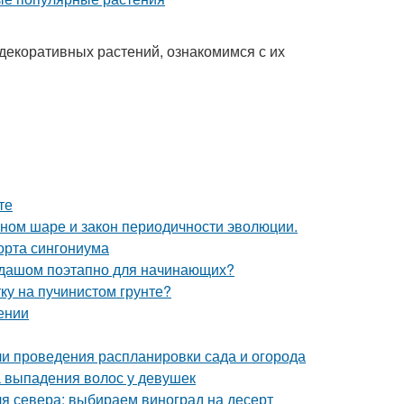
декоративных растений, ознакомимся с их
те
мном шаре и закон периодичности эволюции.
орта сингониума
андашом поэтапно для начинающих?
тку на пучинистом грунте?
ении
ели проведения распланировки сада и огорода
 выпадения волос у девушек
я севера: выбираем виноград на десерт