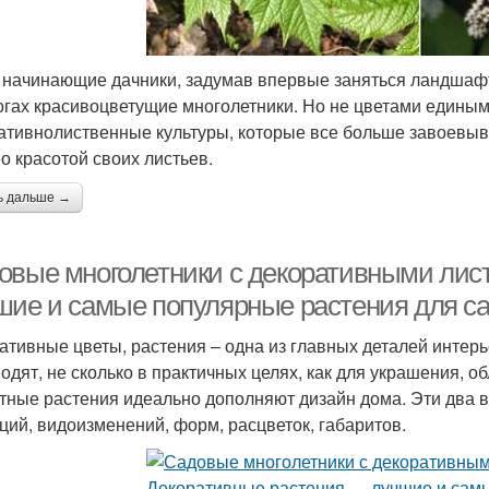
 начинающие дачники, задумав впервые заняться ландшаф
огах красивоцветущие многолетники. Но не цветами едины
ативнолиственные культуры, которые все больше завоевыв
о красотой своих листьев.
ь дальше →
овые многолетники с декоративными лис
шие и самые популярные растения для са
ативные цветы, растения – одна из главных деталей инте
водят, не сколько в практичных целях, как для украшения,
тные растения идеально дополняют дизайн дома. Эти два 
ций, видоизменений, форм, расцветок, габаритов.