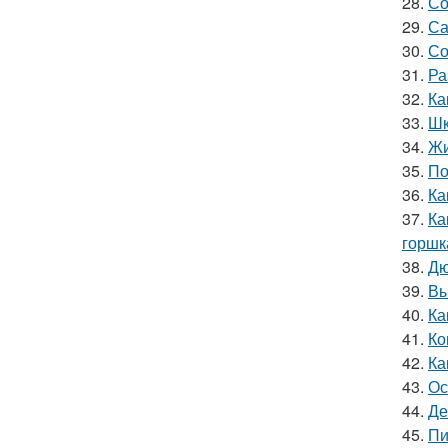
28.
Со
29.
Са
30.
Со
31.
Ра
32.
Ка
33.
Шк
34.
Жи
35.
По
36.
Ка
37.
Ка
горшк
38.
Дю
39.
Вы
40.
Ка
41.
Ко
42.
Ка
43.
Ос
44.
Де
45.
Пи