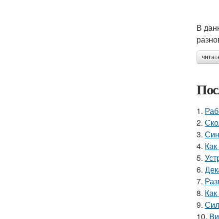
В дан
разно
читат
Пос
1.
Раб
2.
Ско
3.
Син
4.
Как
5.
Уст
6.
Дек
7.
Раз
8.
Как
9.
Сил
10.
Ви