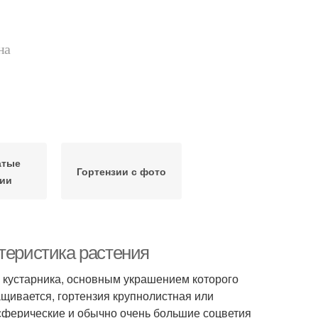
на
атые
Гортензии с фото
зии
теристика растения
о кустарника, основным украшением которого
щивается, гортензия крупнолистная или
 сферические и обычно очень большие соцветия