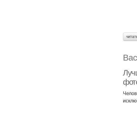
читат
Вас
Лучш
фот
Челов
исклю