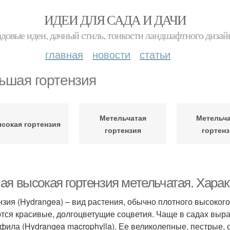
ИДЕИ ДЛЯ САДА И ДАЧИ
адовые идеи, дачный стиль, тонкости ландшафтного дизай
главная
новости
статьи
ьшая гортензия
Метельчатая
Метельч
сокая гортензия
гортензия
гортен
ая высокая гортензия метельчатая. Харак
нзия (Hydrangea) – вид растения, обычно плотного высоког
тся красивые, долгоцветущие соцветия. Чаще в садах выра
фила (Hydrangea macrophylla). Ее великолепные, пестрые,