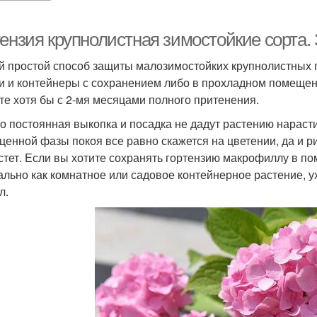
тензия крупнолистная зимостойкие сорта.
 простой способ защиты малозимостойких крупнолистных го
и и контейнеры с сохранением либо в прохладном помещени
те хотя бы с 2-мя месяцами полного притенения.
о постоянная выкопка и посадка не дадут растению нараст
ценной фазы покоя все равно скажется на цветении, да и 
стет. Если вы хотите сохранять гортензию макрофиллу в п
ально как комнатное или садовое контейнерное растение, у
л.