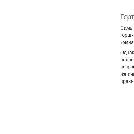
Гор
Самый
горшк
комна
Однак
полно
возра
изнач
прави