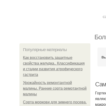
с
Бол
Популярные материалы
Вы
Как восстановить защитные
свойства желудка.. Классификация
и стадии развития атрофического
гастрита
Урожайность ремонтантной
Сам
малины. Ранние сорта ремотантной
Горте
малины
являю
Сорта моркови для зимнего посева.
макро