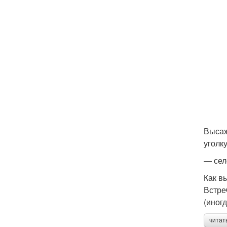
Высаж
уголк
— сел
Как в
Встре
(иног
читат