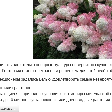
ивать одни только овощные культуры невероятно скучно, х
у. Гортензия станет прекрасным решением для этой нелёгко
екционеры задались целью удовлетворить самые невероят
ыглядит растение
чающиеся в природных условиях экземпляры метельчатой 
да до 10 метров) кустарниковые или древовидные растения.
ь дальше →