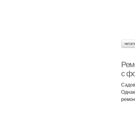
читат
Рем
с ф
Садов
Однак
ремон