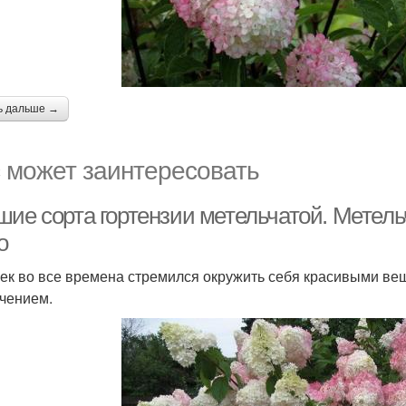
ь дальше →
 может заинтересовать
ие сорта гортензии метельчатой. Метельч
о
ек во все времена стремился окружить себя красивыми вещ
чением.