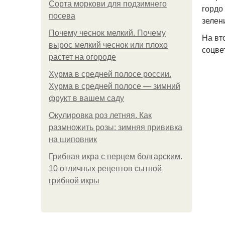
Сорта моркови для подзимнего
гордо
посева
зелен
Почему чеснок мелкий. Почему
На вт
вырос мелкий чеснок или плохо
соцве
растет на огороде
Хурма в средней полосе россии.
Хурма в средней полосе — зимний
фрукт в вашем саду
Окулировка роз летняя. Как
размножить розы: зимняя прививка
на шиповник
Грибная икра с перцем болгарским.
10 отличных рецептов сытной
грибной икры