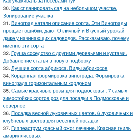
Как ухаживать за посевами туи
30.
Как спланировать сад на небольшом участке.
Зонирование участка
31.
Виноград натали описание сорта. Эти Винограды
прощает ошибки, дают Отличный и Вкусный урожай
даже у начинающих садоводов. Рассказываю, почему
именно эти сорта
32.
Груша соседство с другими деревьями и кустами.
Добавление статьи в новую подборку
33.
Лучшие сорта абрикоса. Виды абрикосов
34.
Кордонная формировка винограда. Формировка
винограда горизонтальным кордоном
35.
Самые красивые розы для подмосковья. 7 самых
зимостойких сортов роз для посадки в Подмосковье и
севернее
36.
Посадка весной луковичных цветов. 6 луковичных и
клубневых цветов для весенней посадки
37.
Гиппеаструм красный ожог лечение. Красная гниль
амариллисовых