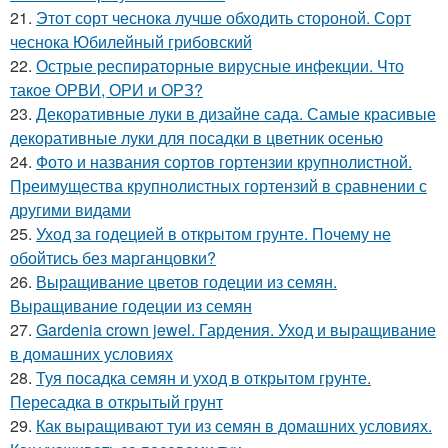
21.
Этот сорт чеснока лучше обходить стороной. Сорт
чеснока Юбилейный грибовский
22.
Острые респираторные вирусные инфекции. Что
такое ОРВИ, ОРИ и ОРЗ?
23.
Декоративные луки в дизайне сада. Самые красивые
декоративные луки для посадки в цветник осенью
24.
Фото и названия сортов гортензии крупнолистной.
Преимущества крупнолистных гортензий в сравнении с
другими видами
25.
Уход за годецией в открытом грунте. Почему не
обойтись без марганцовки?
26.
Выращивание цветов годеции из семян.
Выращивание годеции из семян
27.
Gardenia crown jewel. Гардения. Уход и выращивание
в домашних условиях
28.
Туя посадка семян и уход в открытом грунте.
Пересадка в открытый грунт
29.
Как выращивают туи из семян в домашних условиях.