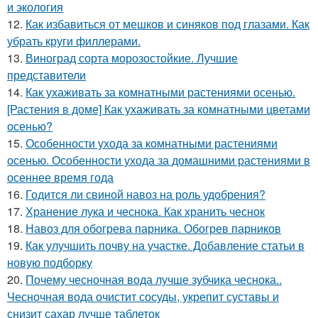
и экология
12.
Как избавиться от мешков и синяков под глазами. Как
убрать круги филлерами.
13.
Виноград сорта морозостойкие. Лучшие
представители
14.
Как ухаживать за комнатными растениями осенью.
[Растения в доме] Как ухаживать за комнатными цветами
осенью?
15.
Особенности ухода за комнатными растениями
осенью. Особенности ухода за домашними растениями в
осеннее время года
16.
Годится ли свиной навоз на роль удобрения?
17.
Хранение лука и чеснока. Как хранить чеснок
18.
Навоз для обогрева парника. Обогрев парников
19.
Как улучшить почву на участке. Добавление статьи в
новую подборку
20.
Почему чесночная вода лучше зубчика чеснока..
Чесночная вода очистит сосуды, укрепит суставы и
снизит сахар лучше таблеток