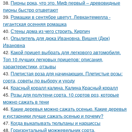
38.
Пионы рока, что это. Миф первый – древовидные
пионы быстро отцветают
39.
Ромашки в сентябре цветут. Левкантемелла -
гигантская осенняя ромашка
40.
Стены дома из чего строить. Кирпич
41.
Опылитель для дюка Ивановна. Вишня (Дюк)
Ивановна
42.
Какой прицеп выбрать для легкового автомобиля.
Топ 10 лучших легковых прицепов: описания,
характеристики, отзывы
43.
Плетистая роза для начинающих. Плетистые розы:
сорта, советы по выбору и уходу
44.
Красный коралл калина. Калина Красный коралл
45.
Розы для полутени сорта. 10 сортов роз, которые
можно сажать в тени
46.
Какие деревья можно сажать осенью. Какие деревья
и кустарники лучше сажать осенью и почему?
47.
Когда выкапывать тюльпаны и нарциссы
48.
Горизонтальный можжевельник сорта.