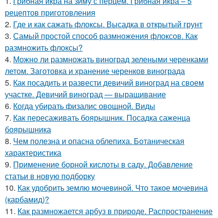
1.
Грибная икра на зиму с перцем. Грибная икра – 5
рецептов приготовления
2.
Где и как сажать флоксы. Высадка в открытый грунт
3.
Самый простой способ размножения флоксов. Как
размножить флоксы?
4.
Можно ли размножать виноград зелеными черенками
летом. Заготовка и хранение черенков винограда
5.
Как посадить и развести девичий виноград на своем
участке. Девичий виноград — выращивание
6.
Когда убирать физалис овощной. Виды
7.
Как пересаживать боярышник. Посадка саженца
боярышника
8.
Чем полезна и опасна облепиха. Ботаническая
характеристика
9.
Применение борной кислоты в саду. Добавление
статьи в новую подборку
10.
Как удобрить землю мочевиной. Что такое мочевина
(карбамид)?
11.
Как размножается арбуз в природе. Распространение