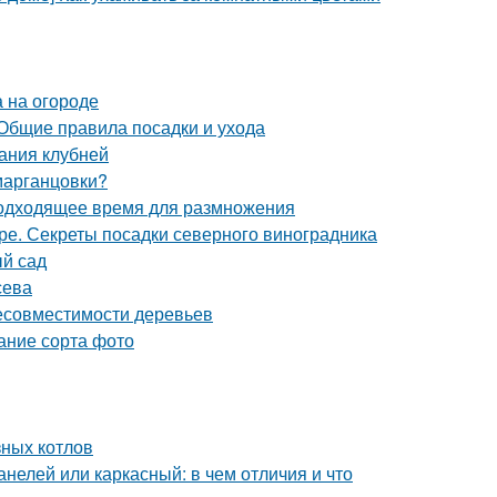
 на огороде
 Общие правила посадки и ухода
ания клубней
 марганцовки?
Подходящее время для размножения
ре. Секреты посадки северного виноградника
ый сад
сева
несовместимости деревьев
ание сорта фото
зных котлов
нелей или каркасный: в чем отличия и что