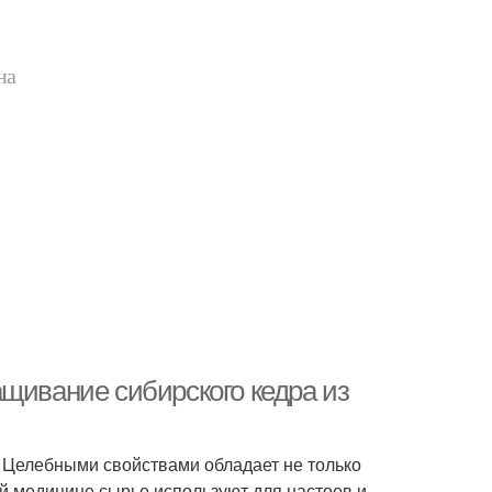
на
щивание сибирского кедра из
 Целебными свойствами обладает не только
ой медицине сырье используют для настоев и