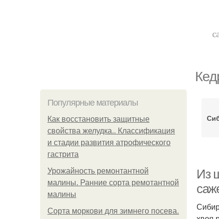
с
Кед
Популярные материалы
Сиб
Как восстановить защитные
свойства желудка.. Классификация
и стадии развития атрофического
гастрита
Урожайность ремонтантной
Из 
малины. Ранние сорта ремотантной
саж
малины
Сибир
Сорта моркови для зимнего посева.
хвоя 