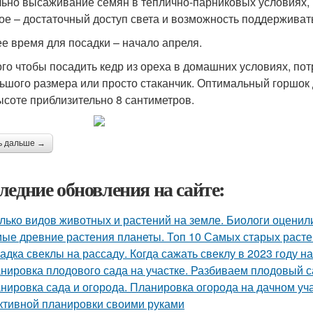
ьно высаживание семян в теплично-парниковых условиях, н
ое – достаточный доступ света и возможность поддержива
е время для посадки – начало апреля.
ого чтобы посадить кедр из ореха в домашних условиях, п
ьшого размера или просто стаканчик. Оптимальный горшок
ысоте приблизительно 8 сантиметров.
ь дальше →
ледние обновления на сайте:
лько видов животных и растений на земле. Биологи оценил
ые древние растения планеты. Топ 10 Самых старых раст
адка свеклы на рассаду. Когда сажать свеклу в 2023 году на
нировка плодового сада на участке. Разбиваем плодовый с
нировка сада и огорода. Планировка огорода на дачном уча
тивной планировки своими руками