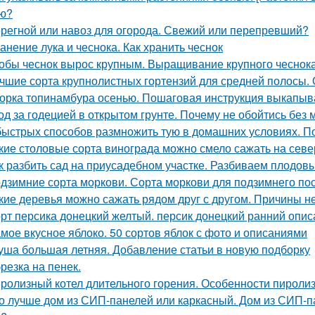
ю?
регной или навоз для огорода. Свежий или перепревший?
анение лука и чеснока. Как хранить чеснок
обы чеснок вырос крупным. Выращивание крупного чеснока
чшие сорта крупнолистных гортензий для средней полосы.
орка топинамбура осенью. Пошаговая инструкция выкапыв
од за годецией в открытом грунте. Почему не обойтись без
быстрых способов размножить тую в домашних условиях. 
кие столовые сорта винограда можно смело сажать на севе
к разбить сад на приусадебном участке. Разбиваем плодов
дзимние сорта моркови. Сорта моркови для подзимнего по
кие деревья можно сажать рядом друг с другом. Причины 
рт персика донецкий желтый. персик донецкий ранний опис
мое вкусное яблоко. 50 сортов яблок с фото и описаниями
уша большая летняя. Добавление статьи в новую подборку
резка на пенек.
ролизный котел длительного горения. Особенности пироли
о лучше дом из СИП-панелей или каркасный. Дом из СИП-па