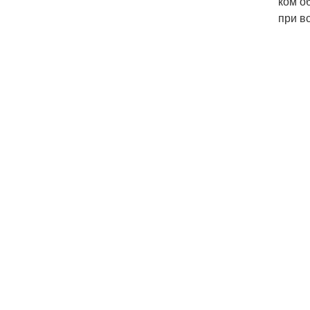
ком о
при в