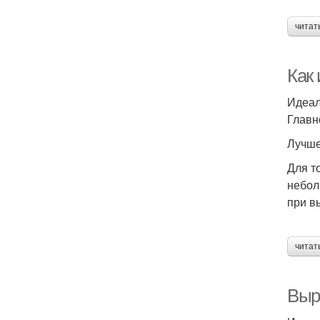
читат
Как
Идеал
Главн
Лучше
Для т
небол
при в
читат
Выр