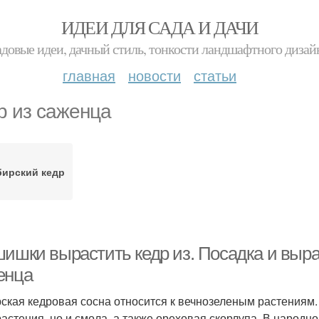
ИДЕИ ДЛЯ САДА И ДАЧИ
адовые идеи, дачный стиль, тонкости ландшафтного дизай
главная
новости
статьи
р из саженца
ирский кедр
шишки вырастить кедр из. Посадка и выра
енца
ская кедровая сосна относится к вечнозеленым растениям.
растения, но и смола, а также ореховая скорлупа. В народн