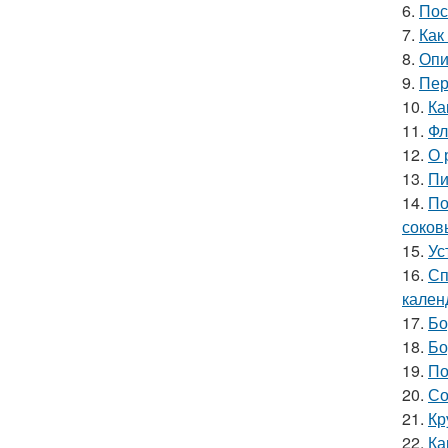
6.
Пос
7.
Как
8.
Опи
9.
Пер
10.
Ка
11.
Фл
12.
О 
13.
Пи
14.
По
соков
15.
Ус
16.
Сп
кален
17.
Бо
18.
Бо
19.
По
20.
Со
21.
Кр
22.
Ка