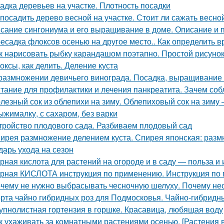
адка деревьев на участке. Плотность посадки
 посадить дерево весной на участке. Стоит ли сажать весно
сание сингониума и его выращивание в доме. Описание и 
есадка флоксов осенью на другое место.. Как определить 
к нарисовать рыбку карандашом поэтапно. Простой рисуно
оксы, как делить. Деление куста
размножении девичьего винограда. Посадка, выращивание
тание для профилактики и лечения панкреатита. Зачем соб
лезный сок из облепихи на зиму. Облепиховый сок на зиму
ыжималку, с сахаром, без варки
тройство плодового сада. Разбиваем плодовый сад
ирея размножение делением куста. Спирея японская: раз
дарь ухода на сезон
рная кислота для растений на огороде и в саду — польза и
рная КИСЛОТА инструкция по применению. Инструкция п
чему не нужно выбрасывать чесночную шелуху. Почему нео
рта чайно гибридных роз для Подмосковья. Чайно-гибридн
упнолистная гортензия в горшке. Красавица, любящая воду
к ухаживать за комнатными растениями осенью. [Растения 