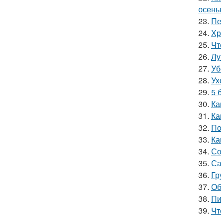
осень
23.
Пе
24.
Хр
25.
Чт
26.
Лу
27.
Уб
28.
Ух
29.
5 
30.
Ка
31.
Ка
32.
По
33.
Ка
34.
Со
35.
Са
36.
Гр
37.
Об
38.
Пи
39.
Чт