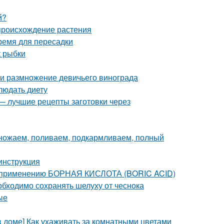
й?
происхождение растения
время для пересадки
к рыбки
 и размножение девичьего винограда
людать диету
 — лучшие рецепты заготовки через
множаем, поливаем, подкармливаем, полный
 инструкция
о применению БОРНАЯ КИСЛОТА (BORIC ACID)
бходимо сохранять шелуху от чеснока
ые
в доме] Как ухаживать за комнатными цветами