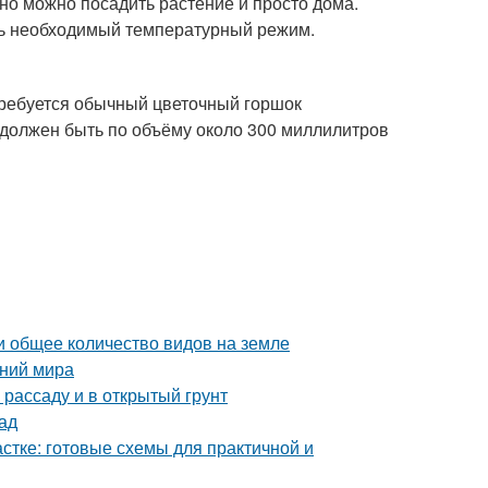
о можно посадить растение и просто дома.
ть необходимый температурный режим.
отребуется обычный цветочный горшок
 должен быть по объёму около 300 миллилитров
и общее количество видов на земле
ений мира
 рассаду и в открытый грунт
ад
стке: готовые схемы для практичной и