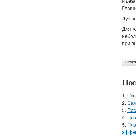
Идеал
Главн
Лучше
Для т
небол
при в
читат
Пос
1.
Ско
2.
Сам
3.
Пос
4.
Пла
5.
Пла
эффек