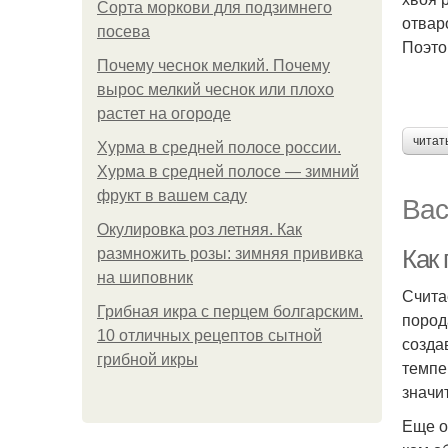
Сорта моркови для подзимнего
отвар
посева
Поэто
Почему чеснок мелкий. Почему
вырос мелкий чеснок или плохо
растет на огороде
читат
Хурма в средней полосе россии.
Хурма в средней полосе — зимний
фрукт в вашем саду
Вас
Окулировка роз летняя. Как
Как
размножить розы: зимняя прививка
на шиповник
Счита
Грибная икра с перцем болгарским.
пород
10 отличных рецептов сытной
созда
грибной икры
темпе
значи
Еще о