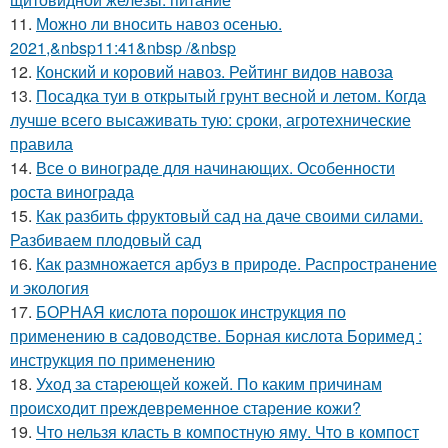
11.
Можно ли вносить навоз осенью.
2021,&nbsp11:41&nbsp /&nbsp
12.
Конский и коровий навоз. Рейтинг видов навоза
13.
Посадка туи в открытый грунт весной и летом. Когда
лучше всего высаживать тую: сроки, агротехнические
правила
14.
Все о винограде для начинающих. Особенности
роста винограда
15.
Как разбить фруктовый сад на даче своими силами.
Разбиваем плодовый сад
16.
Как размножается арбуз в природе. Распространение
и экология
17.
БОРНАЯ кислота порошок инструкция по
применению в садоводстве. Борная кислота Боримед :
инструкция по применению
18.
Уход за стареющей кожей. По каким причинам
происходит преждевременное старение кожи?
19.
Что нельзя класть в компостную яму. Что в компост