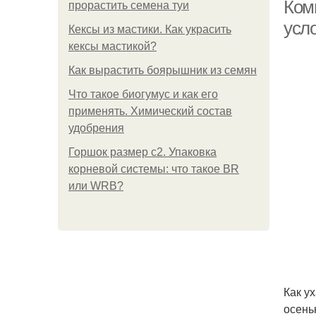
Ком
прорастить семена туи
усл
Кексы из мастики. Как украсить
кексы мастикой?
Как вырастить боярышник из семян
Что такое биогумус и как его
применять. Химический состав
Р
удобрения
Горшок размер с2. Упаковка
корневой системы: что такое BR
или WRB?
Р
Как у
осень