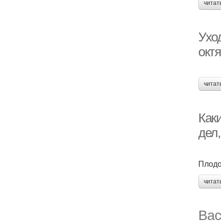
читат
Ухо
окт
читат
Как
дел,
Плодо
читат
Вас