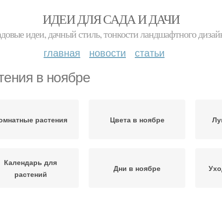
ИДЕИ ДЛЯ САДА И ДАЧИ
адовые идеи, дачный стиль, тонкости ландшафтного дизай
главная
новости
статьи
тения в ноябре
омнатные растения
Цвета в ноябре
Лу
Календарь для
Дни в ноябре
Ухо
растений
астения в декабре
Календарь на ноябрь
З