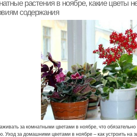
натные растения в ноябре, какие цветы н
овиям содержания
Календарь для
Растения на зиму
Ц
комнатных растений
астения по лунному
Ух
Работы в ноябре
календарю
астения в прикопе
хаживать за комнатными цветами в ноябре, что обязательн
ю. Уход за домашними цветами в ноябре – как устроить на з