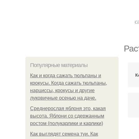
с
Рас
Популярные материалы
К
Как и когда сажать тюльпаны и
крокусы. Когда сажать тюльпаны,
нарциссы, крокусы и другие
луковичные осенью на даче.
Среднерослая яблоня это, какая
высота. Яблони со сдержанным
ростом (полукарлики и карлики)
Как выглядят семена туи. Как
Р