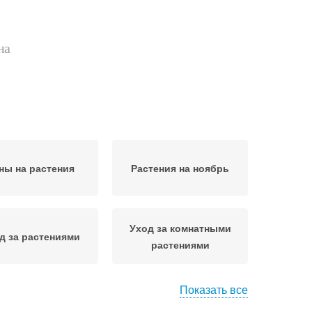
на
ны на растения
Растения на ноябрь
Уход за комнатными
д за растениями
растениями
Показать все
емля в ноябре
Растения в октябре