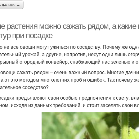
ь дальше →
ие растения можно сажать рядом, а какие
тур при посадке
о не все овощи могут ужиться по соседству. Почему же од
ательный урожай, а другие, напротив, несут одни лишь ого
рывный огородный конвейер, снабжающий нас зеленью и ов
 овощи сажать рядом – очень важный вопрос. Многие дачники
гают это методом многолетних проб и ошибок. Так почему ж
ательное соседство?
осадки предъявляют свои особые предпочтения к свету, влаг
ном, исходя из данных требований, и стоит заселять свои в