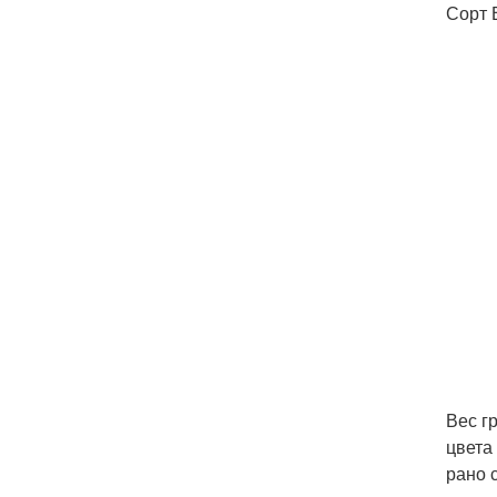
Сорт 
Вес г
цвета
рано 