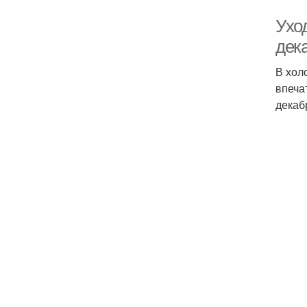
Ухо
дек
В хол
впеча
декаб