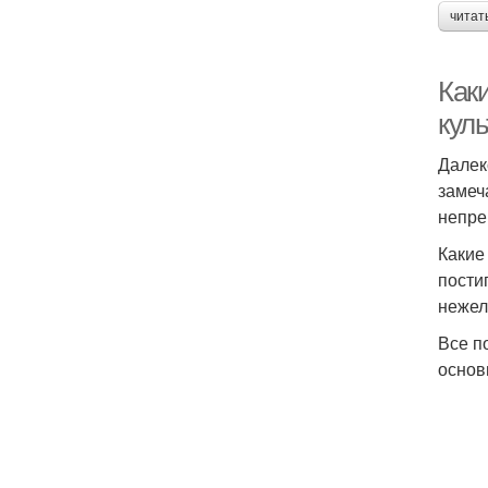
читат
Как
куль
Далек
замеч
непре
Какие
пости
нежел
Все п
основ