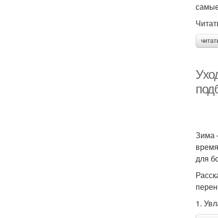
самые
Чита
читат
Ухо
под
Зима 
время
для б
Расск
перен
1. Ув