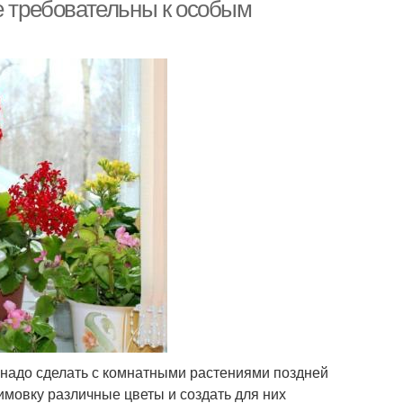
е требовательны к особым
вета на ноябрь
Растения на октябрь
од за хвойными
Виноград в ноябре
растениями
о надо сделать с комнатными растениями поздней
имовку различные цветы и создать для них