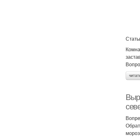
Стать
Комна
заста
Вопро
читат
Выр
сев
Вопре
Обрат
мороз