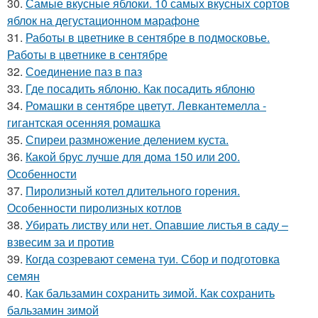
30.
Самые вкусные яблоки. 10 самых вкусных сортов
яблок на дегустационном марафоне
31.
Работы в цветнике в сентябре в подмосковье.
Работы в цветнике в сентябре
32.
Соединение паз в паз
33.
Где посадить яблоню. Как посадить яблоню
34.
Ромашки в сентябре цветут. Левкантемелла -
гигантская осенняя ромашка
35.
Спиреи размножение делением куста.
36.
Какой брус лучше для дома 150 или 200.
Особенности
37.
Пиролизный котел длительного горения.
Особенности пиролизных котлов
38.
Убирать листву или нет. Опавшие листья в саду –
взвесим за и против
39.
Когда созревают семена туи. Сбор и подготовка
семян
40.
Как бальзамин сохранить зимой. Как сохранить
бальзамин зимой