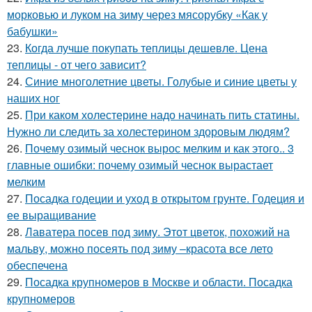
морковью и луком на зиму через мясорубку «Как у
бабушки»
23.
Когда лучше покупать теплицы дешевле. Цена
теплицы - от чего зависит?
24.
Синие многолетние цветы. Голубые и синие цветы у
наших ног
25.
При каком холестерине надо начинать пить статины.
Нужно ли следить за холестерином здоровым людям?
26.
Почему озимый чеснок вырос мелким и как этого.. 3
главные ошибки: почему озимый чеснок вырастает
мелким
27.
Посадка годеции и уход в открытом грунте. Годеция и
ее выращивание
28.
Лаватера посев под зиму. Этот цветок, похожий на
мальву, можно посеять под зиму –красота все лето
обеспечена
29.
Посадка крупномеров в Москве и области. Посадка
крупномеров