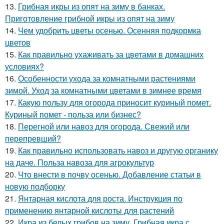
13.
Грибная икры из опят на зиму в банках.
Приготовление грибной икры из опят на зиму
14.
Чем удобрить цветы осенью. Осенняя подкормка
цветов
15.
Как правильно ухаживать за цветами в домашних
условиях?
16.
Особенности ухода за комнатными растениями
зимой. Уход за комнатными цветами в зимнее время
17.
Какую пользу для огорода приносит куриный помет.
Куриный помет - польза или бизнес?
18.
Перегной или навоз для огорода. Свежий или
перепревший?
19.
Как правильно использовать навоз и другую органику
на даче. Польза навоза для агрокультур
20.
Что внести в почву осенью. Добавление статьи в
новую подборку
21.
Янтарная кислота для роста. Инструкция по
применению янтарной кислоты для растений
22.
Икра из белых грибов на зиму. Грибная икра с