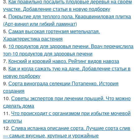
3.
Как правильно посадить плодовые деревья на своём
участке. Добавление статьи в новую подборку
4.
Покрытие для теплого пола. Кварцвиниловая плитка
(Арт-винил или гибкий ламинат)
5.
Самая высокая гортензия метельчатая.
Характеристика растения
6.
10 продуктов для здоровья печени. Врач перечислила
топ-10 продуктов для здоровья печени
7.
Конский и коровий навоз. Рейтинг видов навоза
8.
Как и когда сажать тую на даче. Добавление статьи в
новую подборку
9.
Сорта винограда селекции Потапенко. История
создания
10.
Советы экспертов при лечении прыщей. Что можно
сделать дома
11.
Что происходит с организмом при избытке мочевой
ксилоты
12.
Слива испанка описание сорта. Лучшие сорта слив
— самые вкусные, крупные и урожайные