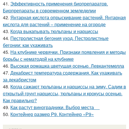
41.
Эффективность применения биопрепаратов.
Биопрепараты в современном земледелии
42.
Янтарная кислота опрыскивание растений. Янтарная
кислота для растений – применение на огороде
43.
Когда выкапывать тюльпаны и нарциссы
44.
Пестролистная бегония уход. Пестролистные
бегонии: как ухаживать
45.
На клубнике червячки. Признаки появления и методы
борьбы с нематодой на клубнике
46.
Высокая ромашка цветущая осенью. Левкантемелла
47.
Декабрист температура содержания. Как ухаживать
за декабристом
48.
Когда сажают тюльпаны и нарциссы на зиму. Садим в
открытый грунт нарциссы, тюльпаны и крокусы осенью.
Как правильно?
49.
Как растут виноградники. Выбор места
50.
Контейнер размер P9. Контейнер «Р9»