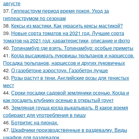
августе
37.
Гиппеаструм период время покоя. Уход за
гиппеаструмом по сезонам
38.
Кексы из мастики. Как украсить кексы мастикой?
39.
Новые сорта томатов на 2021 год. Лучшие сорта
томатов на 2021 год: характеристики, описание и фото
40.
Топинамбур где взять. Топинамбур: особые приметы
41.
Когда высаживать луковицы тюльпанов и нарциссов.
Посадка тюльпанов, нарциссов и других луковичных
42.
О газобетоне аэростоун. Газобетон лучше
43.
Розы растут в тени. Английские розы для тенистых
мест
44.
Сроки посадки садовой земляники осенью. Когда и
как посадить клубнику осенью в открытый грунт
45.
Земляная груша когда выкапывать. В какое время
собирают для употребления в пищу
46.
Ботритис на пионах.
47.
Шкафчики производственные в раздевалку. Виды
шкафов для раздевалок