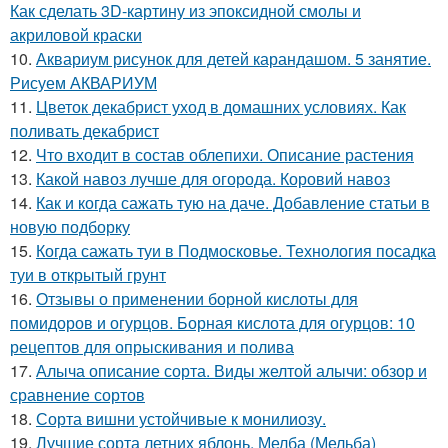
Как сделать 3D-картину из эпоксидной смолы и
акриловой краски
10.
Аквариум рисунок для детей карандашом. 5 занятие.
Рисуем АКВАРИУМ
11.
Цветок декабрист уход в домашних условиях. Как
поливать декабрист
12.
Что входит в состав облепихи. Описание растения
13.
Какой навоз лучше для огорода. Коровий навоз
14.
Как и когда сажать тую на даче. Добавление статьи в
новую подборку
15.
Когда сажать туи в Подмосковье. Технология посадка
туи в открытый грунт
16.
Отзывы о применении борной кислоты для
помидоров и огурцов. Борная кислота для огурцов: 10
рецептов для опрыскивания и полива
17.
Алыча описание сорта. Виды желтой алычи: обзор и
сравнение сортов
18.
Сорта вишни устойчивые к монилиозу.
19.
Лучшие сорта летних яблонь. Мелба (Мельба)