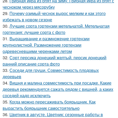
28.
Грибная икра из опят на зиму. Грибная икра из опят с
чесноком через мясорубку
29.
Почему озимый чеснок вырос мелким и как этого
избежать в новом сезоне
30.
Лучшие сорта гортензии метельчатой. Метельчатая
гортензия: лучшие сорта с фото
31.
Выращивание и размножение гортензии
крупнолистной. Размножение гортензии
одревесневшими черенками летом
32.
Сорт персика донецкий желтый. персик донецкий
ранний описание сорта фото
33.
Соседи для груши. Совместимость плодовых
деревьев
34.
Вишня и малина совместимость при посадке. Какие
деревья рекомендуется сажать рядом с вишней, а каких
соседей надо исключить
35.
Когда можно пересаживать боярышник. Как
вырастить боярышник самостоятельно
36.
Цветник в августе. Цветник: сезонные работы в