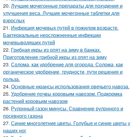
20.
Лучшие мочегонные препараты для похудения и
улучшения веса. Лучшие мочегонные таблетки для
взрослых
21.
Инфекция мочевых путей в пожилом возрасте.
Бактериальные неосложненные инфекции
мочевыводящих путей
22.
Грибная икры из опят на зиму в банках.
Приготовление грибной икры из опят на зиму
23.
Солома, как удобрение для огорода. Солома, как
органическое удобрение, трудности, пути решения и
польза.
24.
Основные нюансы использования овечьего навоза.
25.
Удобрение почвы коровьим навозом. Подкормка
растений коровьим навозом
26.
Рулонный газон минусы. Сравнение рулонного и
посевного газона
27.
Синие многолетние цветы. Голубые и синие цветы у
наших ног