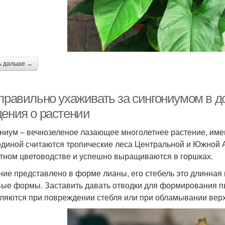
ь дальше →
 правильно ухаживать за сингониумом в 
дения о растении
ниум – вечнозеленое лазающее многолетнее растение, им
одиной считаются тропические леса Центральной и Южной 
тном цветоводстве и успешно выращиваются в горшках.
ние представлено в форме лианы, его стебель это длинная 
вые формы. Заставить давать отводки для формирования пы
ляются при повреждении стебля или при обламывании верх