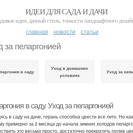
ИДЕИ ДЛЯ САДА И ДАЧИ
адовые идеи, дачный стиль, тонкости ландшафтного дизай
главная
новости
статьи
д за пеларгонией
Уход в домашних
ларгония в саду
Уход за сея
условиях
ргония в саду. Уход за пеларгонией
ясь в саду на даче, герань способна цвести все лето. Но к
му примерно за 2 месяца до начала зимних холодов пеларго
ствить это весьма просто, достаточно прекратить полив ц