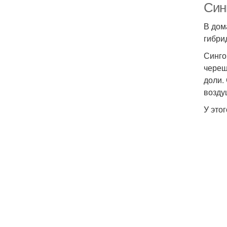
Син
В дом
гибри
Синго
череш
доли.
возду
У это