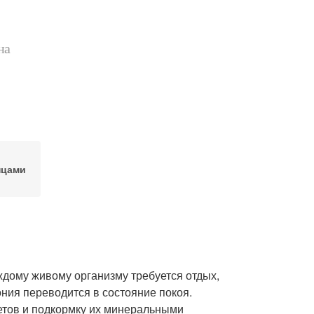
на
нцами
аждому живому организму требуется отдых,
ния переводится в состояние покоя.
ветов и подкормку их минеральными