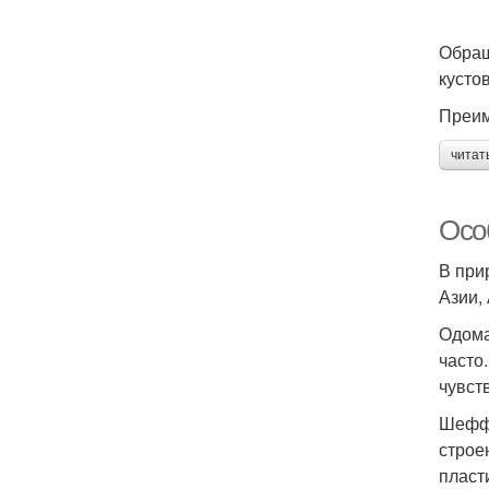
Обращ
кусто
Преим
читат
Осо
В при
Азии,
Одома
часто
чувст
Шеффл
строе
пласт