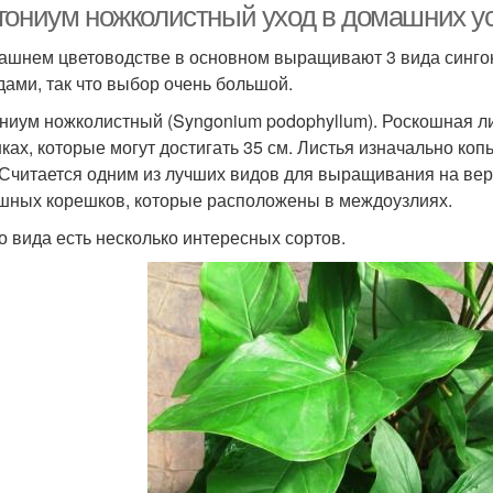
гониум ножколистный уход в домашних ус
ашнем цветоводстве в основном выращивают 3 вида синго
дами, так что выбор очень большой.
ниум ножколистный (Syngonium podophyllum). Роскошная л
ках, которые могут достигать 35 см. Листья изначально ко
 Считается одним из лучших видов для выращивания на вер
шных корешков, которые расположены в междоузлиях.
го вида есть несколько интересных сортов.