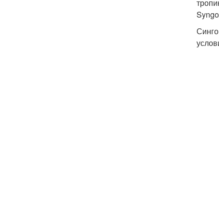
тропи
Syngo
Синго
услов