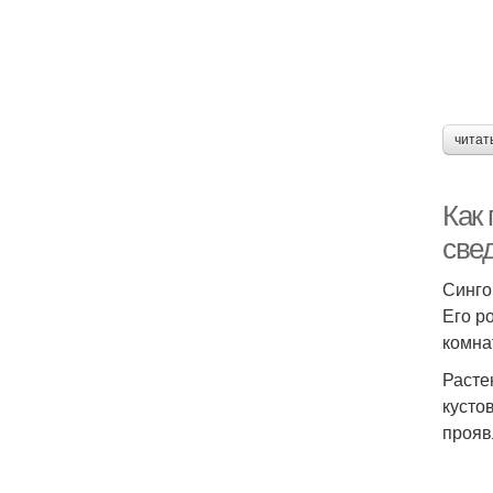
читат
Как
све
Синго
Его р
комна
Расте
кусто
прояв