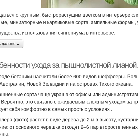
аться с крупным, быстрорастущим цветком в интерьере с
вые, миниатюрные и карликовые сорта, ампельные формы, 
ущества использования сингониума в интерьере:
ь дальше →
бенности ухода за пышнолистной лианой.
роде ботаники насчитали более 600 видов шеффлеры. Боль
 Австралии, Новой Зеландии и на островах Тихого океана.
шненные сорта чаще украшают офисы или административные
. Вероятно, это связано с ожидаемым сложным уходом за т
вует себя комфортно в самых простых условиях .
ера (фото) растёт в виде дерева до 2 м в высоту, кустарн
ние: от основного черешка отходят 2–6 пар второстепенных
ины.