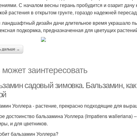
ениями. С началом весны герань пробудится и озарит дачу
кой растения в открытом грунте, гораздо надежней пересад
 ландшафтный дизайн дачи длительное время украшало пыш
ексная подкормка, предназначенная для цветущих растений
ь дальше →
 может заинтересовать
ьзамин садовый зимовка. Бальзамин, как
ой
амин Уоллера - растение, прекрасно подходящие для выращ
ое достоинство бальзамина Уоллера (Impatiens walleriana) 
иры, и для цветников.
юбит бальзамин Уоллера?