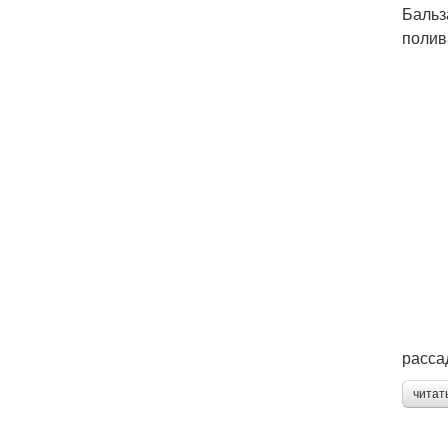
Бальз
полив
расса
читат