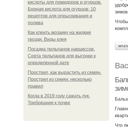
кислоты для помидоров и огурцов.
удобр
Борная кислота для огурцов: 10
зимов
рецептов для опрыскивания и
Чтобы
полива
компл
Как клеить мозаику на жидкие
гвозди. Виды клея
читат
Посадка тюльпанов нарциссов.
Сорта тюльпанов для выгонки к
Вас
определенной дате
Прострел, как вырастить из семян.
Бал
Прострел из семян: несколько
правил
зим
Когда в 2019 году сажать лук.
Бальз
Требования к почве
Главн
кварт
Что л