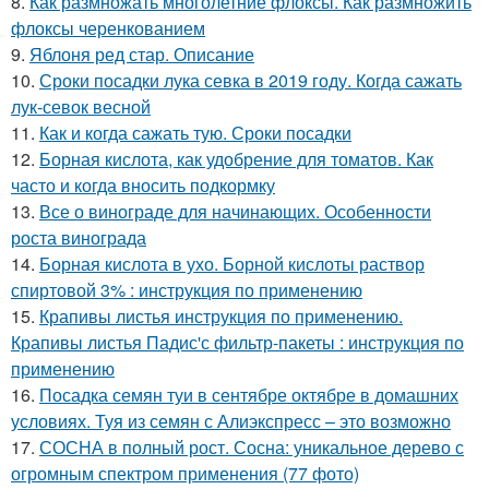
8.
Как размножать многолетние флоксы. Как размножить
флоксы черенкованием
9.
Яблоня ред стар. Описание
10.
Сроки посадки лука севка в 2019 году. Когда сажать
лук-севок весной
11.
Как и когда сажать тую. Сроки посадки
12.
Борная кислота, как удобрение для томатов. Как
часто и когда вносить подкормку
13.
Все о винограде для начинающих. Особенности
роста винограда
14.
Борная кислота в ухо. Борной кислоты раствор
спиртовой 3% : инструкция по применению
15.
Крапивы листья инструкция по применению.
Крапивы листья Падис'с фильтр-пакеты : инструкция по
применению
16.
Посадка семян туи в сентябре октябре в домашних
условиях. Туя из семян с Алиэкспресс – это возможно
17.
СОСНА в полный рост. Сосна: уникальное дерево с
огромным спектром применения (77 фото)