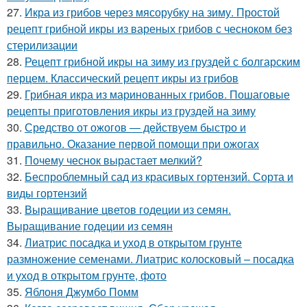
27.
Икра из грибов через мясорубку на зиму. Простой
рецепт грибной икры из вареных грибов с чесноком без
стерилизации
28.
Рецепт грибной икры на зиму из груздей с болгарским
перцем. Классический рецепт икры из грибов
29.
Грибная икра из маринованных грибов. Пошаговые
рецепты приготовления икры из груздей на зиму
30.
Средство от ожогов ― действуем быстро и
правильно. Оказание первой помощи при ожогах
31.
Почему чеснок вырастает мелкий?
32.
Беспроблемный сад из красивых гортензий. Сорта и
виды гортензий
33.
Выращивание цветов годеции из семян.
Выращивание годеции из семян
34.
Лиатрис посадка и уход в открытом грунте
размножение семенами. Лиатрис колосковый – посадка
и уход в открытом грунте, фото
35.
Яблоня Джумбо Помм