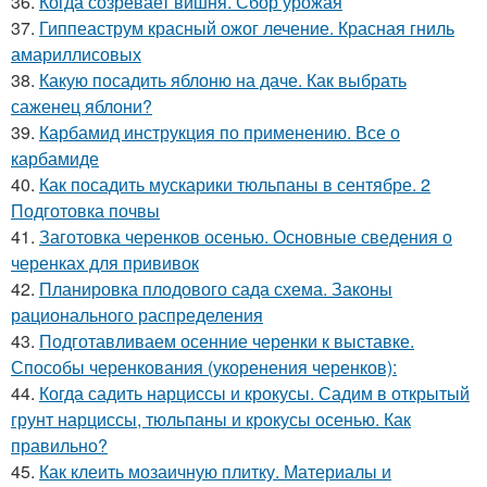
36.
Когда созревает вишня. Сбор урожая
37.
Гиппеаструм красный ожог лечение. Красная гниль
амариллисовых
38.
Какую посадить яблоню на даче. Как выбрать
саженец яблони?
39.
Карбамид инструкция по применению. Все о
карбамиде
40.
Как посадить мускарики тюльпаны в сентябре. 2
Подготовка почвы
41.
Заготовка черенков осенью. Основные сведения о
черенках для прививок
42.
Планировка плодового сада схема. Законы
рационального распределения
43.
Подготавливаем осенние черенки к выставке.
Способы черенкования (укоренения черенков):
44.
Когда садить нарциссы и крокусы. Садим в открытый
грунт нарциссы, тюльпаны и крокусы осенью. Как
правильно?
45.
Как клеить мозаичную плитку. Материалы и