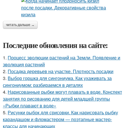
читать дальше →
Последние обновления на сайте:
1.
Процесс эволюции растений на Земли. Появление и
эволюция растений
2.
Посадка деревьев на участке. Плотность посадки
3.
Выбор горшка для сингониума. Как ухаживать за
сингониумом: разбираемся в деталях
4.
Нарисованные рыбки могут плавать в воде. Конспект
занятия по рисованию для детей младшей группы
«Рыбки плавают в воде»
5.
Рисунки рыбок для срисовки. Как нарисовать рыбку
карандашом и фломастером — поэтапные мастер-
классы для начинающих