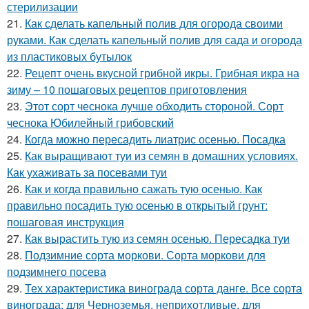
стерилизации
21.
Как сделать капельный полив для огорода своими
руками. Как сделать капельный полив для сада и огорода
из пластиковых бутылок
22.
Рецепт очень вкусной грибной икры. Грибная икра на
зиму – 10 пошаговых рецептов приготовления
23.
Этот сорт чеснока лучше обходить стороной. Сорт
чеснока Юбилейный грибовский
24.
Когда можно пересадить лиатрис осенью. Посадка
25.
Как выращивают туи из семян в домашних условиях.
Как ухаживать за посевами туи
26.
Как и когда правильно сажать тую осенью. Как
правильно посадить тую осенью в открытый грунт:
пошаговая инструкция
27.
Как вырастить тую из семян осенью. Пересадка туи
28.
Подзимние сорта моркови. Сорта моркови для
подзимнего посева
29.
Тех характеристика винограда сорта данге. Все сорта
винограда: для Черноземья, неприхотливые, для