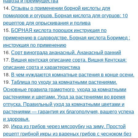
навоза и преимущества
14.
Отзывы о применении борной кислоты для
помидоров и огурцов. Борная кислота для огурцов: 10
рецептов для опрыскивания и полива
15.
БОРНАЯ кислота порошок инструкция по
применению в садоводстве. Борная кислота Боримед :
инструкция по применению
16.
Сорт винограда ананасный. Ананасный ранний
17.
Вишня кентская описание сорта. Вишня Кентская:
описание сорта и характеристика
18.
В чем нуждаются комнатные растения в конце осени.
19.
Таблица по уходу за комнатными растениями.
Основные правила грамотного ухода за комнатными
растениями и цветами. Уход за растениями во время
отпуска. Правильный уход за комнатными цветами и
растениями — гарантия их благополучия, вашего успеха
и здоровья.
20.
Икра из грибов через мясорубку на зиму. Простой
рецепт грибной икры из вареных грибов с чесноком без