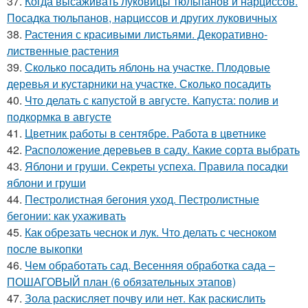
37.
Когда высаживать луковицы тюльпанов и нарциссов.
Посадка тюльпанов, нарциссов и других луковичных
38.
Растения с красивыми листьями. Декоративно-
лиственные растения
39.
Сколько посадить яблонь на участке. Плодовые
деревья и кустарники на участке. Сколько посадить
40.
Что делать с капустой в августе. Капуста: полив и
подкормка в августе
41.
Цветник работы в сентябре. Работа в цветнике
42.
Расположение деревьев в саду. Какие сорта выбрать
43.
Яблони и груши. Секреты успеха. Правила посадки
яблони и груши
44.
Пестролистная бегония уход. Пестролистные
бегонии: как ухаживать
45.
Как обрезать чеснок и лук. Что делать с чесноком
после выкопки
46.
Чем обработать сад. Весенняя обработка сада –
ПОШАГОВЫЙ план (6 обязательных этапов)
47.
Зола раскисляет почву или нет. Как раскислить