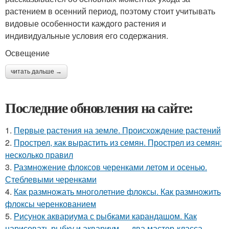
растением в осенний период, поэтому стоит учитывать
видовые особенности каждого растения и
индивидуальные условия его содержания.
Освещение
читать дальше →
Последние обновления на сайте:
1.
Первые растения на земле. Происхождение растений
2.
Прострел, как вырастить из семян. Прострел из семян:
несколько правил
3.
Размножение флоксов черенками летом и осенью.
Стеблевыми черенками
4.
Как размножать многолетние флоксы. Как размножить
флоксы черенкованием
5.
Рисунок аквариума с рыбками карандашом. Как
нарисовать рыбку и аквариум — два мастер-класса