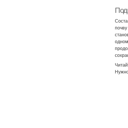
Под
Соста
почву
стано
одном
продо
сохра
Читай
Нужно