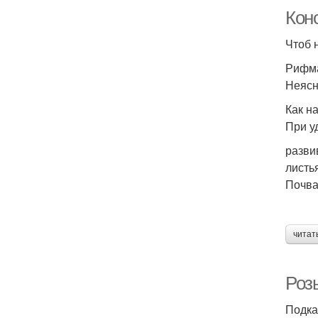
Кон
Чтоб 
Рифма
Неясн
Как н
При у
разви
листь
Почва
читат
Роз
Подка