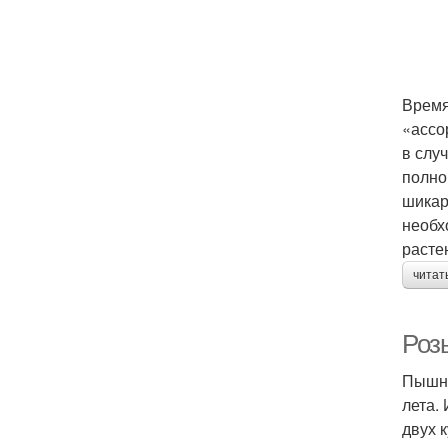
Время
«ассо
в слу
полно
шикар
необх
расте
читат
Роз
Пышны
лета.
двух 