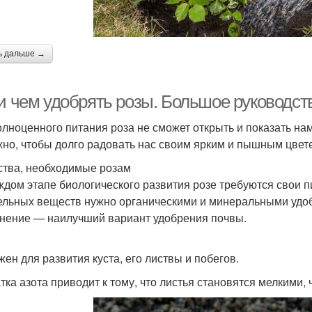
ь дальше →
 и чем удобрять розы. Большое руководст
олноценного питания роза не сможет открыть и показать на
жно, чтобы долго радовать нас своим ярким и пышным цве
тва, необходимые розам
ждом этапе биологического развития розе требуются свои 
ельных веществ нужно органическими и минеральными удоб
нение — наилучший вариант удобрения почвы.
жен для развития куста, его листвы и побегов.
тка азота приводит к тому, что листья становятся мелкими, 