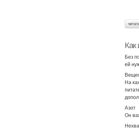
читат
Как
Без п
ей ну
Вещес
На ка
питат
допол
Азот
Он ва
Нехва