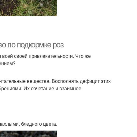
во по подкормке роз
м всей своей привлекательности. Что же
тением?
питательные вещества. Восполнять дефицит этих
рениями. Их сочетание и взаимное
чахлыми, бледного цвета.