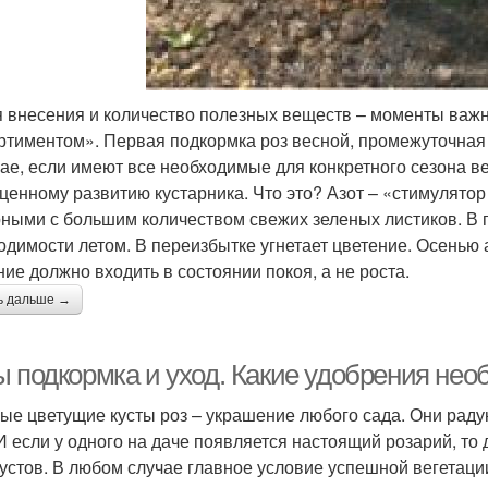
 внесения и количество полезных веществ – моменты важн
ртиментом». Первая подкормка роз весной, промежуточная
чае, если имеют все необходимые для конкретного сезона 
ценному развитию кустарника. Что это? Азот – «стимулятор 
ными с большим количеством свежих зеленых листиков. В п
одимости летом. В переизбытке угнетает цветение. Осенью 
ние должно входить в состоянии покоя, а не роста.
ь дальше →
ы подкормка и уход. Какие удобрения не
е цветущие кусты роз – украшение любого сада. Они радую
 И если у одного на даче появляется настоящий розарий, т
кустов. В любом случае главное условие успешной вегетаци