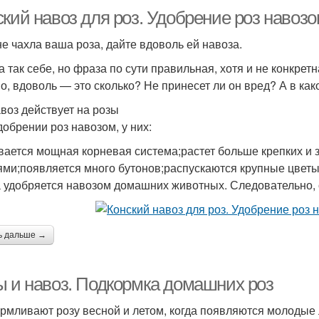
ский навоз для роз. Удобрение роз навоз
не чахла ваша роза, дайте вдоволь ей навоза.
 так себе, но фраза по сути правильная, хотя и не конкрет
о, вдоволь — это сколько? Не принесет ли он вред? А в как
авоз действует на розы
добрении роз навозом, у них:
вается мощная корневая система;растет больше крепких и 
ями;появляется много бутонов;распускаются крупные цвет
 удобряется навозом домашних животных. Следовательно, 
ь дальше →
ы и навоз. Подкормка домашних роз
рмливают розу весной и летом, когда появляются молодые 