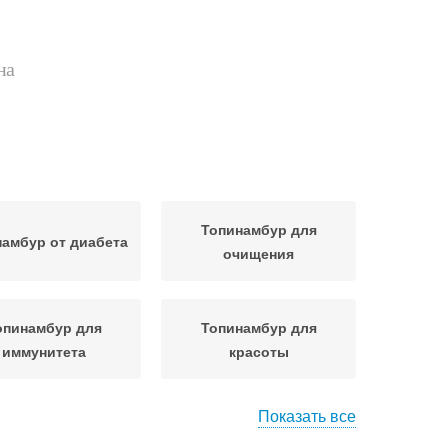
на
Топинамбур для
амбур от диабета
очищения
опинамбур для
Топинамбур для
иммунитета
красоты
Показать все