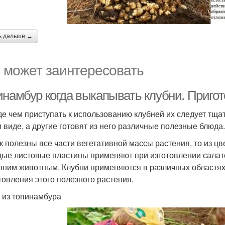
ь дальше →
 может заинтересовать
инамбур когда выкапывать клубни. Приго
е чем приступать к использованию клубней их следует тща
 виде, а другие готовят из него различные полезные блюда.
ак полезны все части вегетативной массы растения, то из ц
ые листовые пластины применяют при изготовлении салато
ним животным. Клубни применяются в различных областях
товления этого полезного растения.
 из топинамбура