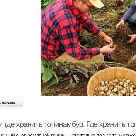
ь дальше →
и где хранить топинамбур. Где хранить т
льный сбор земляной груши — это только пол дела. Необх