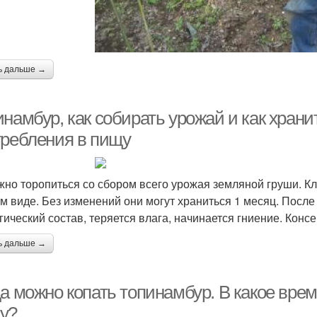
ь дальше →
намбур, как собирать урожай и как храни
требления в пищу
жно торопиться со сбором всего урожая земляной груши. К
м виде. Без изменений они могут храниться 1 месяц. После 
гический состав, теряется влага, начинается гниение. Конс
ь дальше →
да можно копать топинамбур. В какое вре
у?