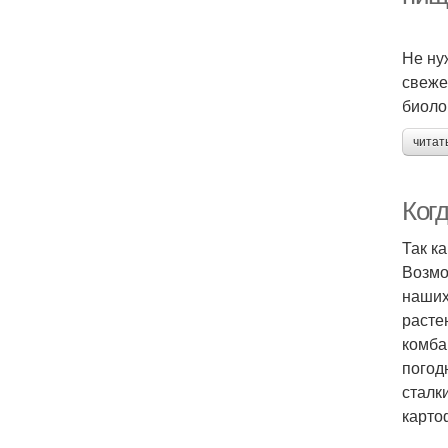
Не ну
свеже
биоло
читат
Ког
Так к
Возмо
наших
расте
комба
погод
сталк
карто