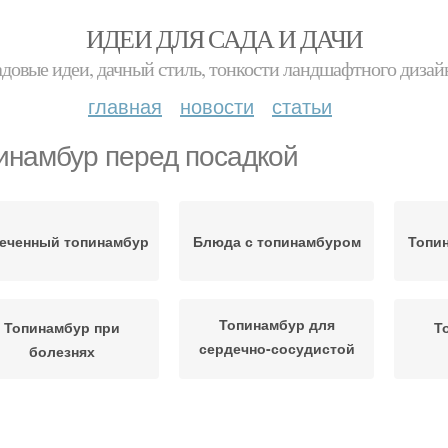
ИДЕИ ДЛЯ САДА И ДАЧИ
адовые идеи, дачный стиль, тонкости ландшафтного дизай
главная
новости
статьи
инамбур перед посадкой
еченный топинамбур
Блюда с топинамбуром
Топин
Топинамбур для
Топинамбур при
Т
сердечно-сосудистой
болезнях
системы
лубный топинамбур