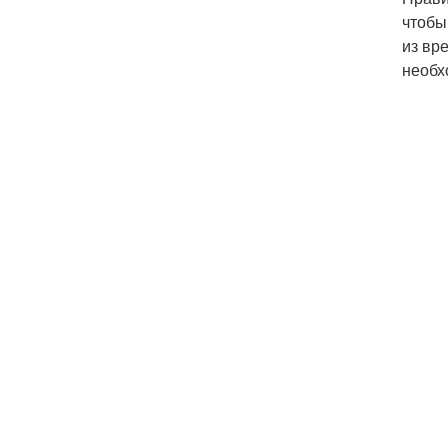
чтобы
из вр
необх