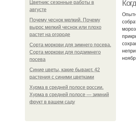
Ког
Цветник: сезонные работы в
августе
Опытн
Почему чеснок мелкий. Почему
собра
вырос мелкий чеснок или плохо
мороз
растет на огороде
прикр
сохра
Сорта моркови для зимнего посева.
непри
Сорта моркови для подзимнего
ноябр
посева
Синие цветы, какие бывают. 42
растения с синими цветками
Хурма в средней полосе россии.
Хурма в средней полосе — зимний
фрукт в вашем саду