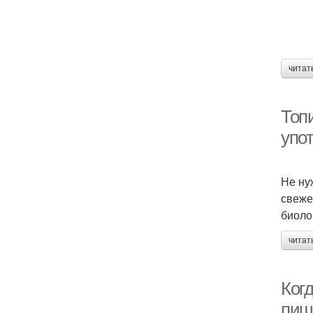
читат
Топи
упо
Не ну
свеже
биоло
читат
Ког
пищ