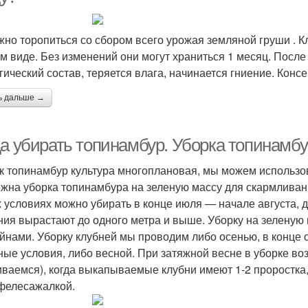
жно торопиться со сбором всего урожая земляной груши . К
м виде. Без изменений они могут храниться 1 месяц. После 
гический состав, теряется влага, начинается гниение. Конс
ь дальше →
да убирать топинамбур. Уборка топинамб
ак топинамбур культура многоплановая, мы можем использо
жна уборка топинамбура на зеленую массу для скармливан
 условиях можно убирать в конце июля — начале августа, 
ния вырастают до одного метра и выше. Уборку на зелену
йнами. Уборку клубней мы проводим либо осенью, в конце 
ные условия, либо весной. При затяжной весне в уборке во
иваемся), когда выкапываемые клубни имеют 1-2 проростка,
фелесажалкой.