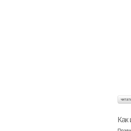
читат
Как 
Прави