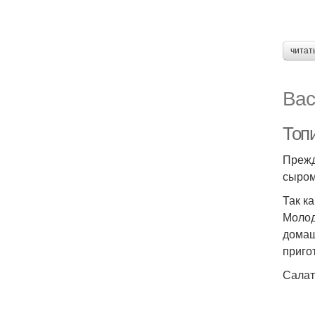
читат
Вас
Топ
Прежд
сыром
Так к
Молод
домаш
приго
Салат