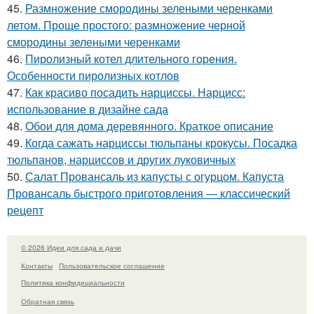
45.
Размножение смородины зелеными черенками
летом. Проще простого: размножение черной
смородины зелеными черенками
46.
Пиролизный котел длительного горения.
Особенности пиролизных котлов
47.
Как красиво посадить нарциссы. Нарцисс:
использование в дизайне сада
48.
Обои для дома деревянного. Краткое описание
49.
Когда сажать нарциссы тюльпаны крокусы. Посадка
тюльпанов, нарциссов и других луковичных
50.
Салат Провансаль из капусты с огурцом. Капуста
Провансаль быстрого приготовления — классический
рецепт
© 2026 Идеи для сада и дачи
Контакты
Пользовательское соглашение
Политика конфидециальности
Обратная связь