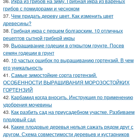
36.
Икра из грибов на зиму. Грибная икра из вареных
грибов с помидорами и чесноком
37.
Чем придать дереву цвет. Как изменить цвет
древесины?
38.
Грибная икра с перцем болгарским. 10 отличных
рецептов сытной грибной икры
39.
Выращивание годеции в открытом грунте. Посев
семян годеции в грунт
40.
10 частых ошибок по выращиванию гортензий. В чем
его уникальность
41.
Самые зимостойкие сорта гортензий.
ОСОБЕННОСТИ ВЫРАЩИВАНИЯ МОРОЗОСТОЙКИХ
ГОРТЕНЗИЙ
42.
Карбамид когда вносить. Инструкция по применению
удобрения мочевины
43.
Как разбить сад на приусадебном участке. Разбиваем
плодовый сад
44.
Какие плодовые деревья нельзя сажать рядом друг с
другом. Схема совместимости деревьев и кустарников