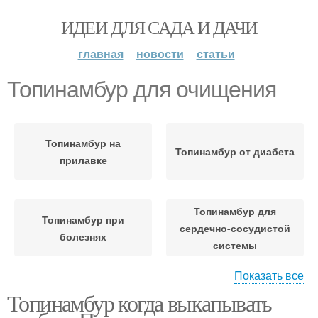
ИДЕИ ДЛЯ САДА И ДАЧИ
главная
новости
статьи
Топинамбур для очищения
Топинамбур на
Топинамбур от диабета
прилавке
Топинамбур для
Топинамбур при
сердечно-сосудистой
болезнях
системы
Показать все
Топинамбур когда выкапывать
Топинамбур для
Топинамбур для
иммунитета
красоты