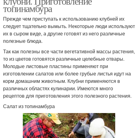
клубни. Приготовление
топинамбура
Прежде чем приступать к использованию клубней их
Запеченный
следует тщательно вымыть. Некоторые люди используют
Блюда с топинамбуром
топинамбур
их в сыром виде, а другие готовят из него различные
полезные блюда.
Так как полезны все части вегетативной массы растения,
Топинамбур перед
то из цветов готовятся различные целебные отвары.
Клубный топинамбур
посадкой
Молодые листовые пластины применяют при
изготовлении салатов или более грубые листья идут на
корм домашним животным. Клубни применяются в
различных областях кулинарии. Имеются много
Инулин в топинамбуре
рецептов для приготовления этого полезного растения.
Салат из топинамбура