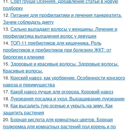
11.
Сорт груши Осенняя. Добавление статьи в новую
подборку
12.
Питание для профилактики и лечения панкреатита.
Зачем соблюдать диету
13.
Сильно выпадают волосы у женщины. Лечение и
профилактика выпадения волос у девушек
14.
ТОП-11 пребиотиков для кишечника. Роль
пробиотиков и пребиотиков при болезнях ЖКТ: от
биологии к клинике
15.
Здоровые и красивые волосы. Здоровые волосы.
Красивые волосы.
16.
Конский навоз, как удобрение. Особенности конского
навоза и преимущества
17.
Какой навоз лучше для огорода. Коровий навоз
18.
Луизеания посадка и уход. Выращивание луизеании
19.
Как высадить тую осенью и укрыть на зиму. Как
защитить растения
20.
Борная кислота для комнатных цветов. Борная
подкормка для комнатных растений под корень и по