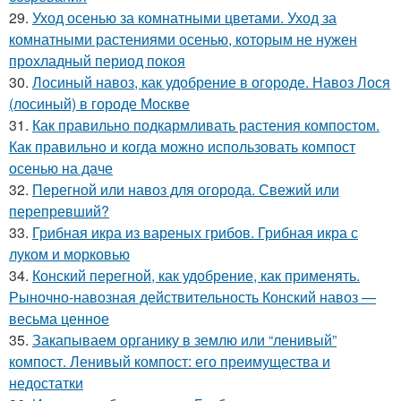
29.
Уход осенью за комнатными цветами. Уход за
комнатными растениями осенью, которым не нужен
прохладный период покоя
30.
Лосиный навоз, как удобрение в огороде. Навоз Лося
(лосиный) в городе Москве
31.
Как правильно подкармливать растения компостом.
Как правильно и когда можно использовать компост
осенью на даче
32.
Перегной или навоз для огорода. Свежий или
перепревший?
33.
Грибная икра из вареных грибов. Грибная икра с
луком и морковью
34.
Конский перегной, как удобрение, как применять.
Рыночно-навозная действительность Конский навоз —
весьма ценное
35.
Закапываем органику в землю или “ленивый”
компост. Ленивый компост: его преимущества и
недостатки