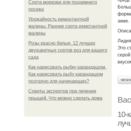
Сорта моркови для подзимнего
Больш
посева
форми
Урожайность ремонтантной
зиме.
малины. Ранние сорта ремотантной
Описа
малины
Лиди
Розы красно белые. 12 лучших
Это с
двухцветных сортов роз для вашего
серой
сада
вкусо
Как нарисовать рыбку карандашом.
Как нарисовать рыбу карандашом
читат
поэтапно для начинающих?
Советы экспертов при лечении
Вас
прыщей. Что можно сделать дома
10-к
луч