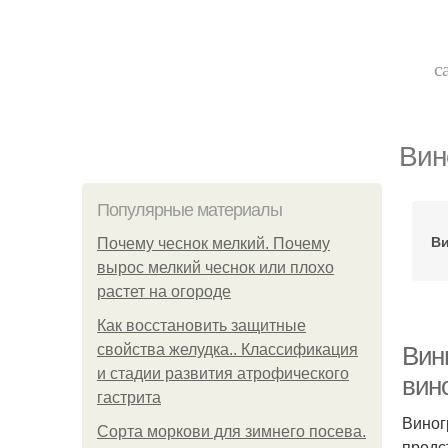
с
Вин
Популярные материалы
Ви
Почему чеснок мелкий. Почему
вырос мелкий чеснок или плохо
растет на огороде
Как восстановить защитные
свойства желудка.. Классификация
Вин
и стадии развития атрофического
вин
гастрита
Виног
Сорта моркови для зимнего посева.
предс