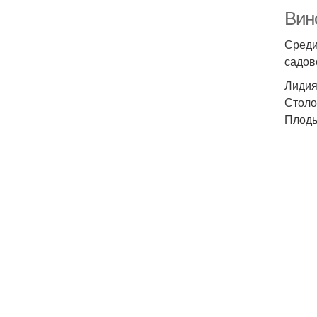
Вин
Среди
садов
Лиди
Столо
Плоды