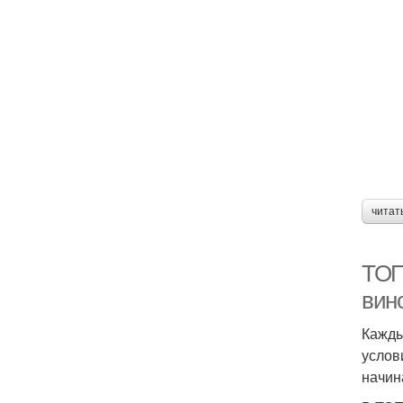
читат
ТОП
вин
Кажды
услов
начин