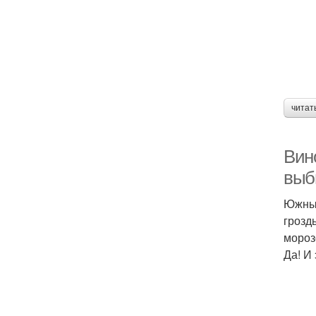
читат
Вин
выб
Южный
грозд
мороз
Да! И