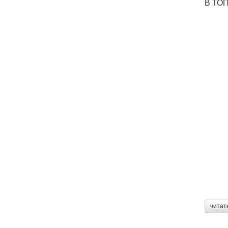
В ТОП
читат