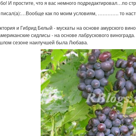
бо! И простите, что я вас немного подредактировал…по стр
 писал(а):…Вообще как по моим условиям, …………. то наст
Виктория и Гибрид Белый - мускаты на основе амурского вин
и американские сидлисы - на основе лабрускового винограда.
шлом сезоне наилучшей была Любава.