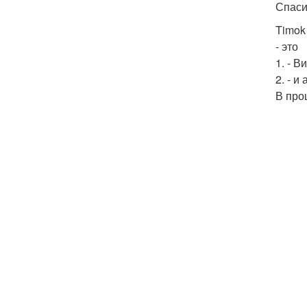
Спаси
Timok
- это
1. - 
2. - 
В про