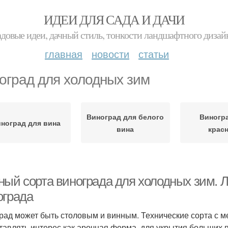
ИДЕИ ДЛЯ САДА И ДАЧИ
адовые идеи, дачный стиль, тонкости ландшафтного дизай
главная
новости
статьи
оград для холодных зим
Виноград для белого
Виногр
ноград для вина
вина
крас
ный сорта винограда для холодных зим. 
ограда
рад может быть столовым и винным. Технические сорта с м
тавлять интерес как арочная форма, для укрытия больших п