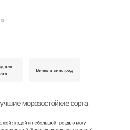
на
ад для
Винный виноград
ного
Лучшие морозостойкие сорта
елкой ягодой и небольшой гроздью могут
оверхностей (беседок, двориков, навесов).