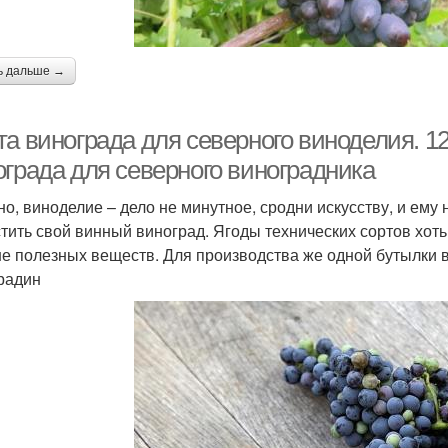
ь дальше →
та винограда для северного виноделия. 1
ограда для северного виноградника
но, виноделие – дело не минутное, сродни искусству, и ему 
тить свой винный виноград. Ягоды технических сортов хоть
е полезных веществ. Для производства же одной бутылки 
радин