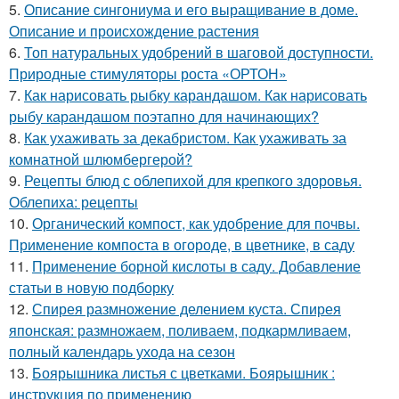
5.
Описание сингониума и его выращивание в доме.
Описание и происхождение растения
6.
Топ натуральных удобрений в шаговой доступности.
Природные стимуляторы роста «ОРТОН»
7.
Как нарисовать рыбку карандашом. Как нарисовать
рыбу карандашом поэтапно для начинающих?
8.
Как ухаживать за декабристом. Как ухаживать за
комнатной шлюмбергерой?
9.
Рецепты блюд с облепихой для крепкого здоровья.
Облепиха: рецепты
10.
Органический компост, как удобрение для почвы.
Применение компоста в огороде, в цветнике, в саду
11.
Применение борной кислоты в саду. Добавление
статьи в новую подборку
12.
Спирея размножение делением куста. Спирея
японская: размножаем, поливаем, подкармливаем,
полный календарь ухода на сезон
13.
Боярышника листья с цветками. Боярышник :
инструкция по применению