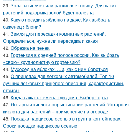
39.
Зола закисляет или раскисляет почву. Для каких
растений подкормка золой будет полезна
40.
Какую посадить яблоню на даче. Как выбрать
саженец яблони?
41.
Земля для пересадки комнатных растений.
Определиться, нужна ли пересадка и какая
42.
Обрезка на пенек.
43.
Гортензия в средней полосе россии. Как выбрать
«свою» крупнолистную гортензию?
44.
Мухосед на яблоках. …и, как с ним бороться
45.
О прицепах для легковых автомобилей. Топ 10
лучших легковых прицепов: описания, характеристики,
отзывы
46.
Когда сажать семена туи дома. Выбор сорта
47.
Янтарная кислота опрыскивание растений. Янтарная
кислота для растений – применение на огороде
48.
Посадка нарциссов осенью в грунт в контейнерах.
Сроки посадки нарциссов осенью