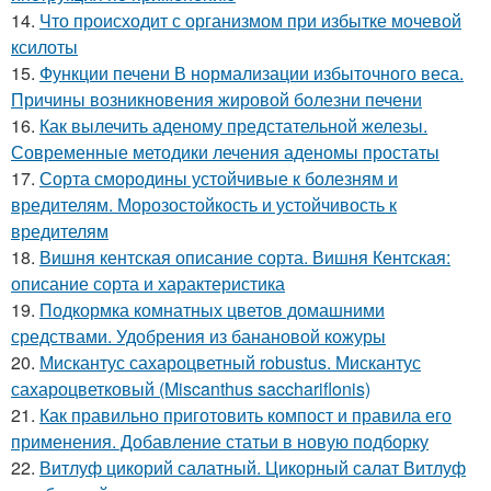
14.
Что происходит с организмом при избытке мочевой
ксилоты
15.
Функции печени В нормализации избыточного веса.
Причины возникновения жировой болезни печени
16.
Как вылечить аденому предстательной железы.
Современные методики лечения аденомы простаты
17.
Сорта смородины устойчивые к болезням и
вредителям. Морозостойкость и устойчивость к
вредителям
18.
Вишня кентская описание сорта. Вишня Кентская:
описание сорта и характеристика
19.
Подкормка комнатных цветов домашними
средствами. Удобрения из банановой кожуры
20.
Мискантус сахароцветный robustus. Мискантус
сахароцветковый (Miscanthus sacchariflonis)
21.
Как правильно приготовить компост и правила его
применения. Добавление статьи в новую подборку
22.
Витлуф цикорий салатный. Цикорный салат Витлуф