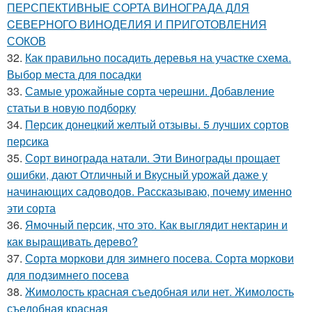
ПЕРСПЕКТИВНЫЕ СОРТА ВИНОГРАДА ДЛЯ
CЕВЕРНОГО ВИНОДЕЛИЯ И ПРИГОТОВЛЕНИЯ
СОКОВ
32.
Как правильно посадить деревья на участке схема.
Выбор места для посадки
33.
Самые урожайные сорта черешни. Добавление
статьи в новую подборку
34.
Персик донецкий желтый отзывы. 5 лучших сортов
персика
35.
Сорт винограда натали. Эти Винограды прощает
ошибки, дают Отличный и Вкусный урожай даже у
начинающих садоводов. Рассказываю, почему именно
эти сорта
36.
Ямочный персик, что это. Как выглядит нектарин и
как выращивать дерево?
37.
Сорта моркови для зимнего посева. Сорта моркови
для подзимнего посева
38.
Жимолость красная съедобная или нет. Жимолость
съедобная красная