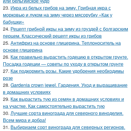
или бельгийское чудо
23.
Икра из белых грибов на зиму. Грибная икра с
морковью и луком на зиму через мясорубку «Как у
бабушки»
24.
Рецепт грибной икры на зиму из груздей с болгарским
перцем. Классический рецепт икры из грибов
25.
Антифриз на основе глицерина. Теплоноситель на
основе глицерина
26.
Как правильно вырастить годецию в открытом грунте.
Посадка годеции — советы по уходу в открытом грунте
27.
Как подкормить розы. Какие удобрения необходимы
розе
28.
Gardenia crown jewel. Гардения. Уход и выращивание
в домашних условиях
29.
Как вырастить тую из семян в домашних условиях и
на участке. Как самостоятельно вырастить тую
30.
Лучшие сорта винограда для северного виноделия.
Всем мира и добра!
31.
Выбириаем сорт винограда для северных регионов.