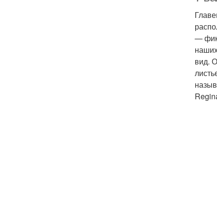
Главе
распо
— фик
наших
вид. 
листь
назыв
Regina