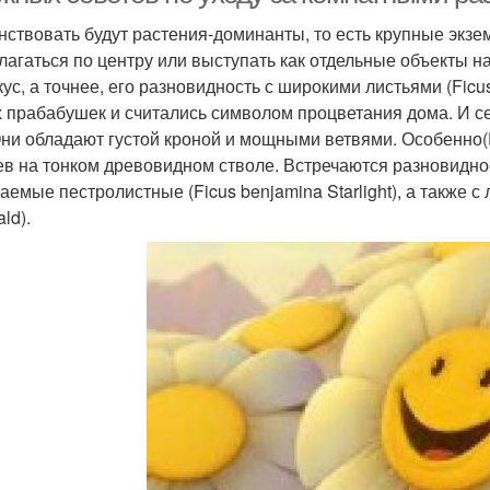
нствовать будут растения-доминанты, то есть крупные экзе
лагаться по центру или выступать как отдельные объекты 
ус, а точнее, его разновидность с широкими листьями (Ficu
 прабабушек и считались символом процветания дома. И с
Они обладают густой кроной и мощными ветвями. Особенно(
ев на тонком древовидном стволе. Встречаются разновиднос
аемые пестролистные (Ficus benjamina Starlight), а также с
ld).