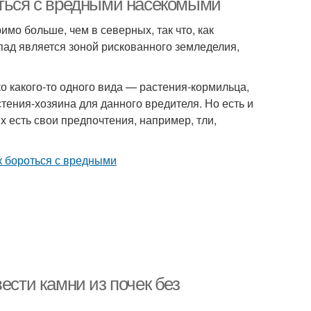
оться с вредными насекомыми
мо больше, чем в северных, так что, как
апад является зоной рискованного земледелия,
 какого-то одного вида — растения-кормильца,
тения-хозяина для данного вредителя. Но есть и
их есть свои предпочтения, например, тли,
ести камни из почек без