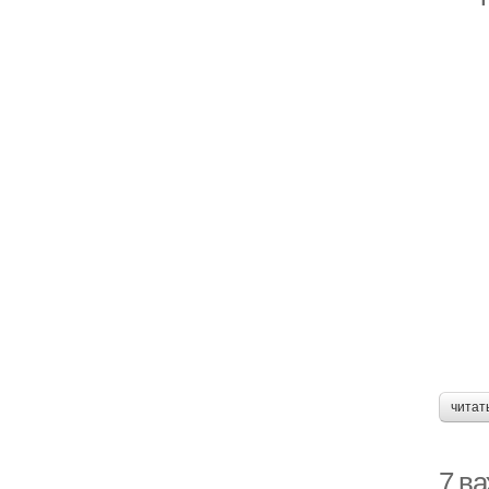
читат
7 в