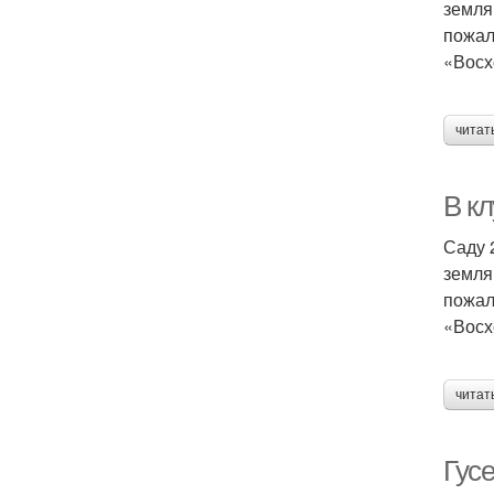
земля
пожал
«Восх
читат
В кл
Саду 
земля
пожал
«Восх
читат
Гусе