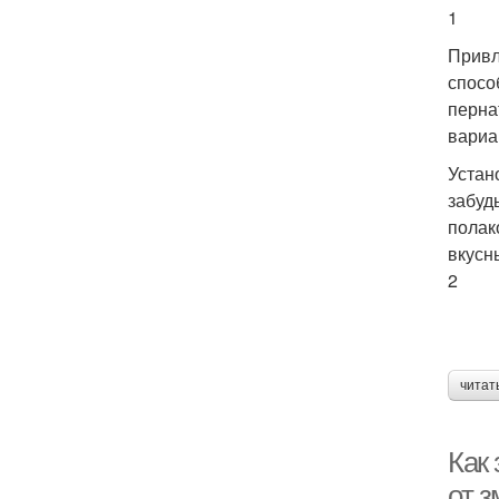
1
Привл
спосо
перна
вариа
Устан
забуд
полак
вкусн
2
читат
Как 
от 