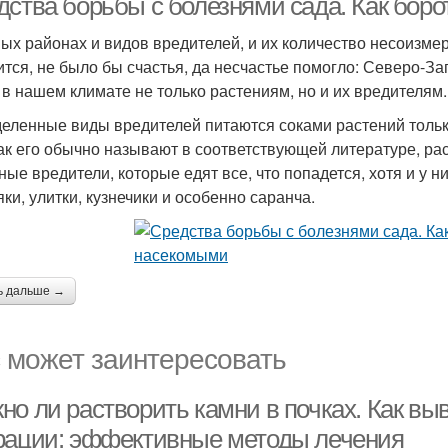
дства борьбы с болезнями сада. Как бор
ых районах и видов вредителей, и их количество несоизмери
ится, не было бы счастья, да несчастье помогло: Северо-З
 в нашем климате не только растениям, но и их вредителям.
еленные виды вредителей питаются соками растений только
как его обычно называют в соответствующей литературе, рас
ные вредители, которые едят все, что попадется, хотя и у н
яки, улитки, кузнечики и особенно саранча.
ь дальше →
 может заинтересовать
о ли растворить камни в почках. Как выв
рации: эффективные методы лечения