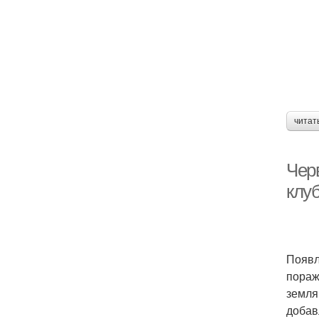
читат
Чер
клу
Появл
пораж
земля
добав