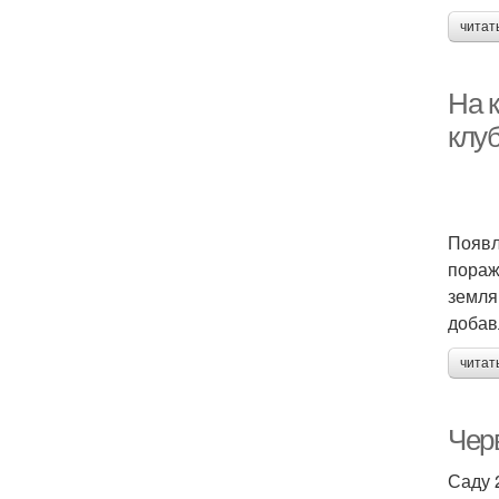
читат
На 
клу
Появл
пораж
земля
добав
читат
Черв
Саду 