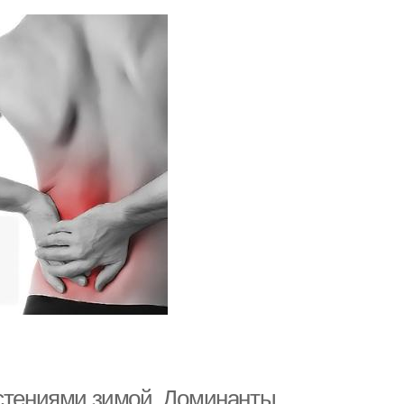
астениями зимой. Доминанты