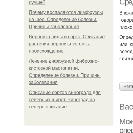
Сре
лучше?
В южн
Почему воспаляются лимфоузлы
говор
на шее. Определение болезни.
плохо
Причины заболевания
Опред
Вероника виды и сорта. Описание
или, 
растения вероника veronica
всеяд
происхождение
слизн
Лечение диффузной фиброзно-
кистозной мастопатии.
Определение болезни. Причины
заболевания
читат
Описание сортов винограда для
северных широт. Виноград на
Вас
севере описание
Можн
опе