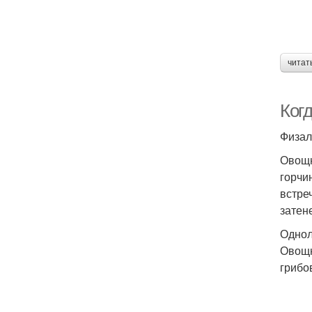
читат
Ког
Физал
Овощн
горчи
встреч
затен
Однол
Овощн
грибо