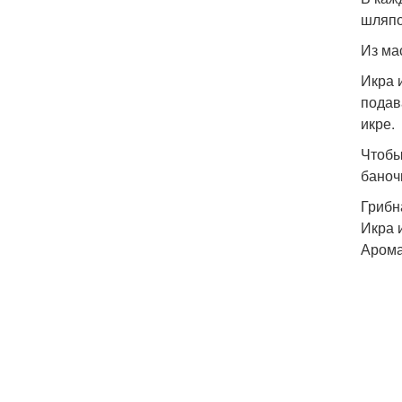
шляпо
Из ма
Икра 
подав
икре.
Чтобы
баноч
Грибн
Икра 
Арома