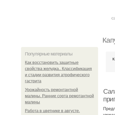
с
Кап
Популярные материалы
К
Как восстановить защитные
свойства желудка.. Классификация
и стадии развития атрофического
гастрита
Урожайность ремонтантной
Сал
малины. Ранние сорта ремотантной
при
малины
Предл
Работа в цветнике в августе.
ужину