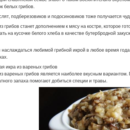
к белых грибов.
слят, подберезовиков и подосиновиков тоже получается чуд
из грибов станет дополнением к мясу на костре, которое го
ать на кусочке белого хлеба в качестве бутербродной закус
 наслаждаться любимой грибной икрой в любое время года,
ках.
ая икра из вареных грибов
из вареных грибов является наиболее вкусным вариантом.
тного запаха помогают добиться специи и травы.