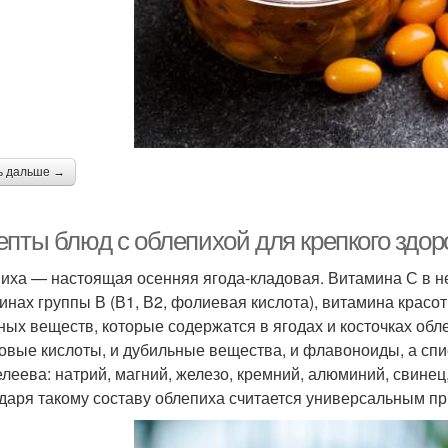
ь дальше →
епты блюд с облепихой для крепкого здор
иха — настоящая осенняя ягода-кладовая. Витамина С в не
инах группы В (В1, В2, фолиевая кислота), витамина красот
ных веществ, которые содержатся в ягодах и косточках обле
овые кислоты, и дубильные вещества, и флавоноиды, а спи
леева: натрий, магний, железо, кремний, алюминий, свинец
даря такому составу облепиха считается универсальным пр