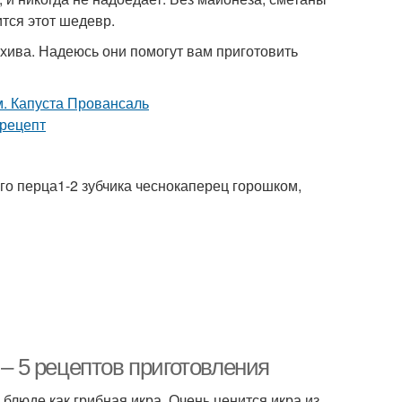
ится этот шедевр.
хива. Надеюсь они помогут вам приготовить
ого перца1-2 зубчика чеснокаперец горошком,
 – 5 рецептов приготовления
блюде как грибная икра. Очень ценится икра из