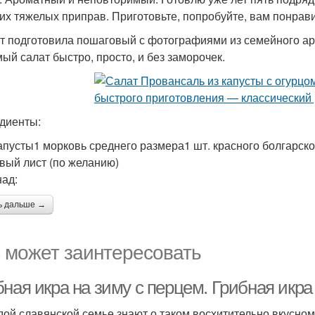
гих тяжелых приправ. Приготовьте, попробуйте, вам понрав
т подготовила пошаговый с фотографиями из семейного ар
ый салат быстро, просто, и без заморочек.
диенты:
 капусты1 морковь среднего размера1 шт. красного болгарск
вый лист (по желанию)
ад:
ь дальше →
 может заинтересовать
ная икра на зиму с перцем. Грибная икра
дой славянской семье знают о таком восхитительно вкусном 