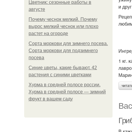
Цветник: сезонные работы в
и дру
августе
Рецеп
Почему чеснок мелкий. Почему
любим
вырос мелкий чеснок или плохо
растет на огороде
Сорта моркови для зимнего посева.
Ингре
Сорта моркови для подзимнего
посева
1 кг.
лавро
Синие цветы, какие бывают. 42
Марин
растения с синими цветками
Хурма в средней полосе россии.
читат
Хурма в средней полосе — зимний
фрукт в вашем саду
Вас
Гриб
В каж