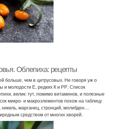
овья. Облепиха: рецепты
й больше, чем в цитрусовых. Не говоря уж о
ы и молодости Е, редких К и РР. Список
пихи, велик: тут, помимо витаминов, и полезные
сок микро- и макроэлементов похож на таблицу
, никель, марганец, стронций, молибден…
иродным средством от многих хворей.