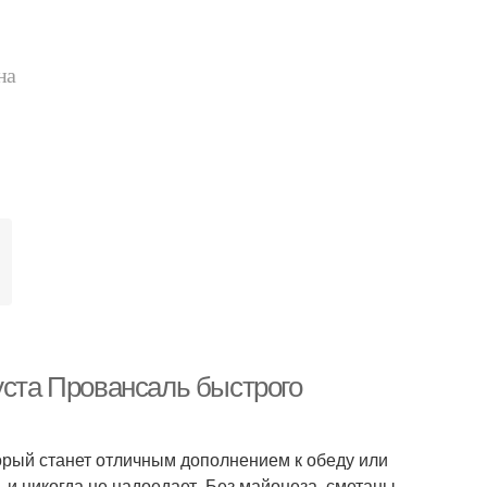
на
уста Провансаль быстрого
орый станет отличным дополнением к обеду или
 и никогда не надоедает. Без майонеза, сметаны