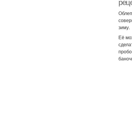
рец
Облеп
совер
зиму.
Её мо
сделат
пробо
баноч