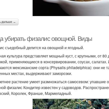
ь дальше →
да убирать физалис овощной. Виды
ис съедобный делится на овощной и ягодный.
ая культура представляет мощный куст, с крупными, от 80 
нкой, применяющиеся в консервировании, соусах, салатах.
аются мексиканские сорта (Physalis philadelphica): они не 
енных местах, выдерживают заморозки.
етнее растение умеет размножаться самосевом: упавшие о
ой физалис Кондитер известен у садоводов. Распростране
вский, Королек, Франше, Мармеладный.