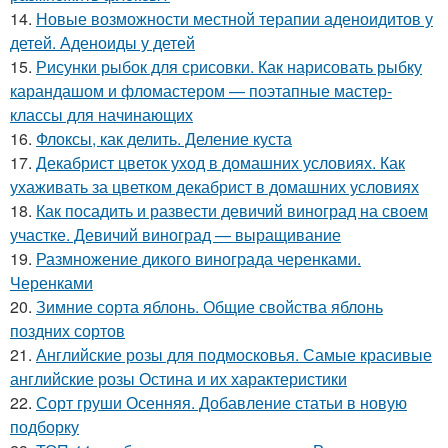
14.
Новые возможности местной терапии аденоидитов у
детей. Аденоиды у детей
15.
Рисунки рыбок для срисовки. Как нарисовать рыбку
карандашом и фломастером — поэтапные мастер-
классы для начинающих
16.
Флоксы, как делить. Деление куста
17.
Декабрист цветок уход в домашних условиях. Как
ухаживать за цветком декабрист в домашних условиях
18.
Как посадить и развести девичий виноград на своем
участке. Девичий виноград — выращивание
19.
Размножение дикого винограда черенками.
Черенками
20.
Зимние сорта яблонь. Общие свойства яблонь
поздних сортов
21.
Английские розы для подмосковья. Самые красивые
английские розы Остина и их характеристики
22.
Сорт груши Осенняя. Добавление статьи в новую
подборку