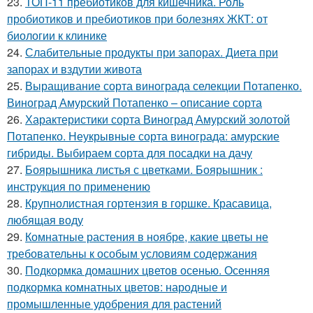
23.
ТОП-11 пребиотиков для кишечника. Роль
пробиотиков и пребиотиков при болезнях ЖКТ: от
биологии к клинике
24.
Слабительные продукты при запорах. Диета при
запорах и вздутии живота
25.
Выращивание сорта винограда селекции Потапенко.
Виноград Амурский Потапенко – описание сорта
26.
Характеристики сорта Виноград Амурский золотой
Потапенко. Неукрывные сорта винограда: амурские
гибриды. Выбираем сорта для посадки на дачу
27.
Боярышника листья с цветками. Боярышник :
инструкция по применению
28.
Крупнолистная гортензия в горшке. Красавица,
любящая воду
29.
Комнатные растения в ноябре, какие цветы не
требовательны к особым условиям содержания
30.
Подкормка домашних цветов осенью. Осенняя
подкормка комнатных цветов: народные и
промышленные удобрения для растений