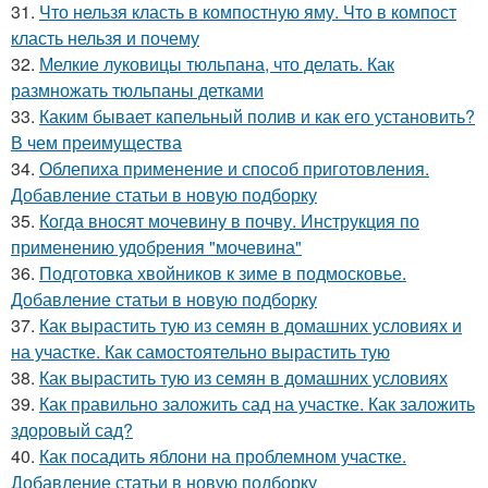
31.
Что нельзя класть в компостную яму. Что в компост
класть нельзя и почему
32.
Мелкие луковицы тюльпана, что делать. Как
размножать тюльпаны детками
33.
Каким бывает капельный полив и как его установить?
В чем преимущества
34.
Облепиха применение и способ приготовления.
Добавление статьи в новую подборку
35.
Когда вносят мочевину в почву. Инструкция по
применению удобрения "мочевина"
36.
Подготовка хвойников к зиме в подмосковье.
Добавление статьи в новую подборку
37.
Как вырастить тую из семян в домашних условиях и
на участке. Как самостоятельно вырастить тую
38.
Как вырастить тую из семян в домашних условиях
39.
Как правильно заложить сад на участке. Как заложить
здоровый сад?
40.
Как посадить яблони на проблемном участке.
Добавление статьи в новую подборку