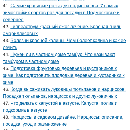
41.
Самые красивые розы для подмосковья. 7 самых
зимостойких сортов роз для посадки в Подмосковье и
севернее
42.
Гиппеаструм красный ожог лечение. Красная гниль
амариллисовых
43.
Болезни красной калины. Чем болеет калина и как ее
лечить
44.
Нужен ли в частном доме тамбур. Что называют
тамбуром в частном доме
45.
Подготовка фруктовых деревьев и кустарников к
зиме. Как подготовить плодовые деревья и кустарники к
зиме
46.
Когда высаживать луковицы тюльпанов и нарциссов.
Посадка тюльпанов, нарциссов и других луковичных
47.
Что делать с капустой в августе. Капуста: полив и
подкормка в августе
48.
Нарциссы в садовом дизайне. Нарциссы: описание,
посадка, уход и размножение