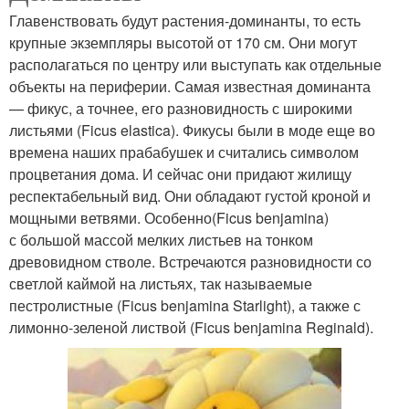
Главенствовать будут растения-доминанты, то есть
крупные экземпляры высотой от 170 см. Они могут
располагаться по центру или выступать как отдельные
объекты на периферии. Самая известная доминанта
— фикус, а точнее, его разновидность с широкими
листьями (Ficus elastica). Фикусы были в моде еще во
времена наших прабабушек и считались символом
процветания дома. И сейчас они придают жилищу
респектабельный вид. Они обладают густой кроной и
мощными ветвями. Особенно(Ficus benjamina)
с большой массой мелких листьев на тонком
древовидном стволе. Встречаются разновидности со
светлой каймой на листьях, так называемые
пестролистные (Ficus benjamina Starlight), а также с
лимонно-зеленой листвой (Ficus benjamina Reginald).