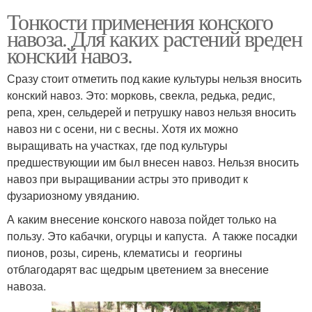
Тонкости применения конского
навоза. Для каких растений вреден
конский навоз.
Сразу стоит отметить под какие культуры нельзя вносить
конский навоз. Это: морковь, свекла, редька, редис,
репа, хрен, сельдерей и петрушку навоз нельзя вносить
навоз ни с осени, ни с весны. Хотя их можно
выращивать на участках, где под культуры
предшествующии им был внесен навоз. Нельзя вносить
навоз при выращивании астры это приводит к
фузариозному увяданию.
А каким внесение конского навоза пойдет только на
пользу. Это кабачки, огурцы и капуста. А также посадки
пионов, розы, сирень, клематисы и георгины
отблагодарят вас щедрым цветением за внесение
навоза.