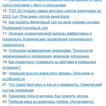
сорта персиков с фото и описанием
15.
ТОП-53 лучших самых вкусных сортов винограда на
2022 год. Описание сортов винограда
16.
Как разбить фруктовый сад на даче своими силами.
Разбиваем плодовый сад
17.
Лечение поджелудочной железы эффективно и
правильно. Клинические проявления хронического
панкреатита
18.
Чубушник размножение черенками. Технология
черенкования и укоренения черенков чубушника
19.
Как правильно ухаживать за цветами в домашних
условиях?
20.
Черешня высота взрослого дерева. Описание и
особенности
21.
Что такое биогумус и как его применять. Химический
состав удобрения
22.
Хранение лука и чеснока. Как хранить чеснок
23.
Грибная икра из варенных грибов. Ингредиенты