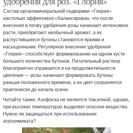
удобрения для роз. «Глория»
Состав органоминеральной подкормки «Глория»
настолько эффективно сбалансирован, что после
Органические
Минеральные
внесения в почву удобрения розы начинают интенсивно
удобрения
удобрения
расти, приобретают необычный аромат, а их
распустившиеся бутоны становятся яркими и
насыщенными. Регулярное внесение удобрения
«Глория» способствует формированию на одном кусте
большего количества бутонов. Питательный раствор
благоприятно отражается и на продолжительности
цветения — розы начинают формировать бутоны
раньше положенного времени, а их цвет сохраняется
практически до начала осени.
Читайте также: Азофоска не является токсичной, однако,
при высоких температурах выделяет опасное вещество.
Нужно ли защищаться при использовании
агрохимиката?