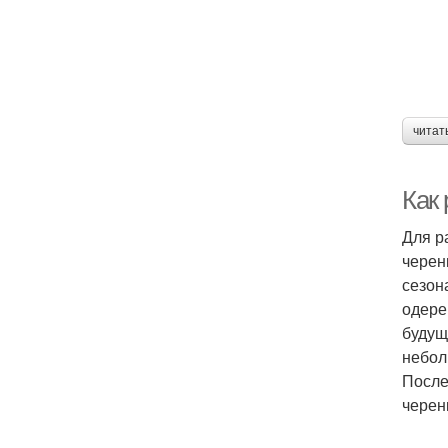
читат
Как
Для р
черен
сезон
одере
будущ
небол
После
черен