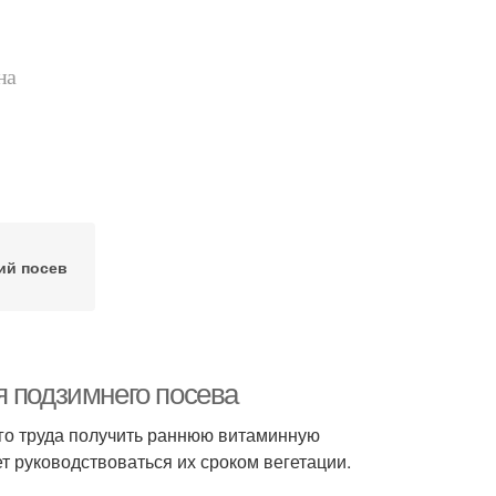
на
ий посев
я подзимнего посева
ого труда получить раннюю витаминную
 руководствоваться их сроком вегетации.