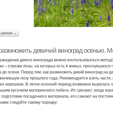
ь дальше →
 размножить девичий виноград осенью. М
азведения дикого винограда можно воспользоваться метод
ки – отрезки лозы, на которых есть 4 живых, проснувшихся
а до осени. Перед тем, как размножить дикий виноград на 
веневшую лозу прошлого года. Рекомендуется взять части, 
их корешков. В летне-осенний период возможно вырезать 
ьшим кусочком материнского побега. Их срезают, когда кора
 подготовки посадочного материала, его сажают на постоя
ками следуйте такому порядку: