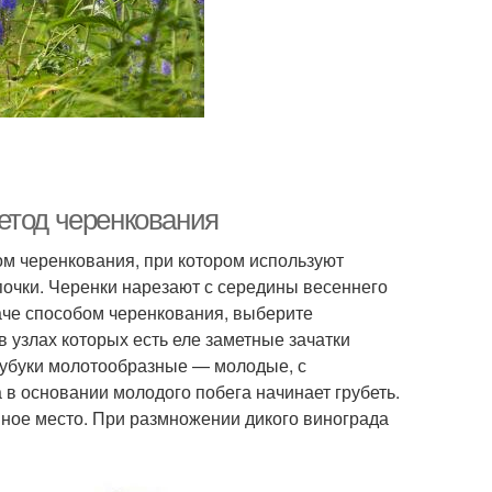
етод черенкования
ом черенкования, при котором используют
 почки. Черенки нарезают с середины весеннего
даче способом черенкования, выберите
в узлах которых есть еле заметные зачатки
чубуки молотообразные — молодые, с
 в основании молодого побега начинает грубеть.
нное место. При размножении дикого винограда