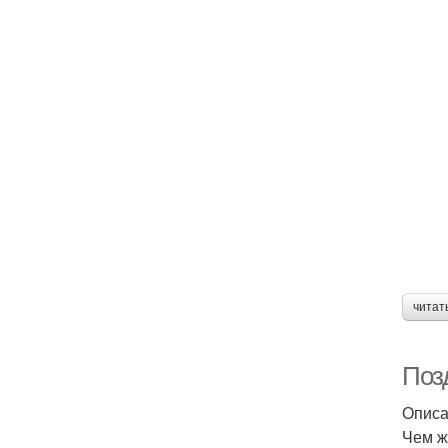
читат
Поз
Описа
Чем ж