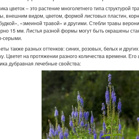
ика цветок – это растение многолетнего типа структурой тр
ы, внешним видом, цветом, формой листовых пластин, корн
будкой», «змеиной травой» и другими. Стебли травы верони
рно 15 мм. Листья разной формы могут быть окрашены ста
о-серыми.
веты также разных оттенков: синих, розовых, белых и друг
ку. Цветет на протяжении разного количества времени. Ег
ика дубравная лечебные свойства: