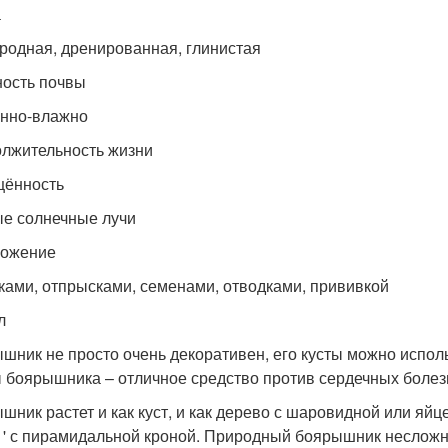
а
родная, дренированная, глинистая
ость почвы
нно-влажно
лжительность жизни
ённость
е солнечные лучи
ножение
ками, отпрысками, семенами, отводками, прививкой
л
шник не просто очень декоративен, его кусты можно исполь
 боярышника – отличное средство против сердечных болез
шник растет и как куст, и как дерево с шаровидной или яйц
tа ' с пирамидальной кроной. Природный боярышник несложно