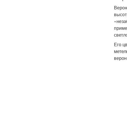
Верон
высот
«неза
приме
светл
Его ц
метел
верон