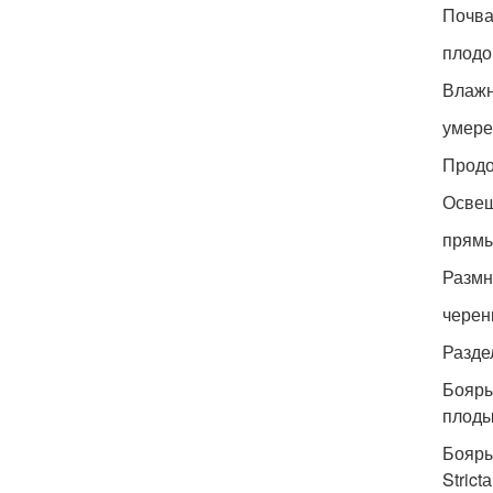
Почв
плодо
Влажн
умере
Продо
Освещ
прямы
Разм
черен
Разде
Бояры
плоды
Бояры
Stric