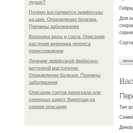
лучше?
Гибри
Почему воспаляются лимфоузлы
Для о
на шее. Определение болезни.
сохра
Причины заболевания
сорня
Вероника виды и сорта. Описание
Сорта
растения вероника veronica
происхождение
Лечение диффузной фиброзно-
читат
кистозной мастопатии.
Определение болезни. Причины
Вас
заболевания
Описание сортов винограда для
Пер
северных широт. Виноград на
Тип р
севере описание
Семе
Декор