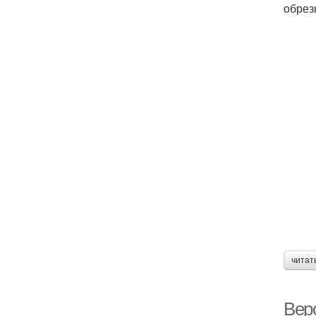
обрез
читат
Вер