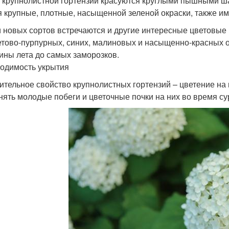
 крупнолистной гортензии красуются круглыми пышными ша
я крупные, плотные, насыщенной зеленой окраски, также и
 новых сортов встречаются и другие интересные цветовые
тово-пурпурных, синих, малиновых и насыщенно-красных о
ины лета до самых заморозков.
одимость укрытия
ительное свойство крупнолистных гортензий – цветение на 
нять молодые побеги и цветочные почки на них во время су