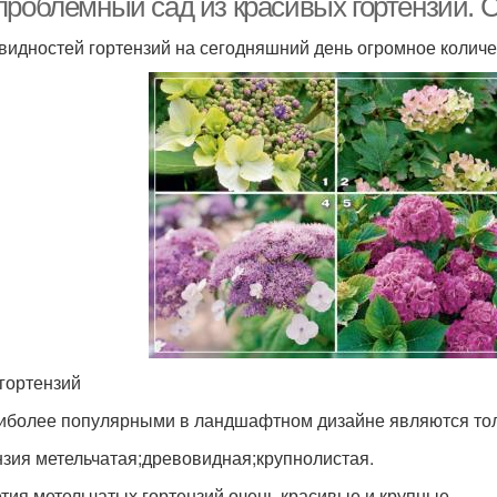
проблемный сад из красивых гортензий. С
видностей гортензий на сегодняшний день огромное количес
гортензий
иболее популярными в ландшафтном дизайне являются толь
нзия метельчатая;древовидная;крупнолистая.
тия метельчатых гортензий очень красивые и крупные