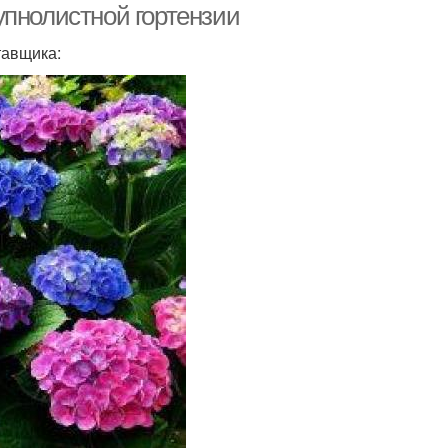
упнолистной гортензии
тавщика: