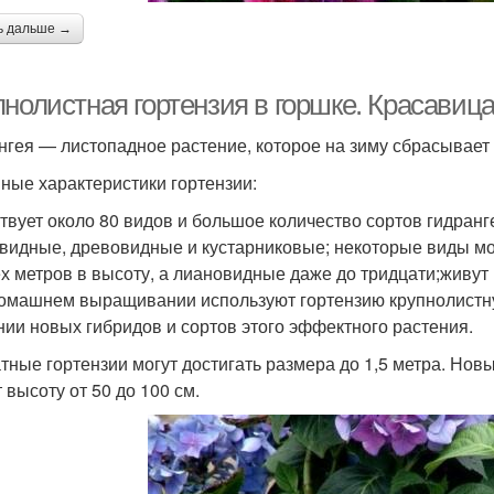
ь дальше →
пнолистная гортензия в горшке. Красавиц
нгея — листопадное растение, которое на зиму сбрасывает л
ные характеристики гортензии:
твует около 80 видов и большое количество сортов гидран
видные, древовидные и кустарниковые; некоторые виды м
ёх метров в высоту, а лиановидные даже до тридцати;живут 
омашнем выращивании используют гортензию крупнолистну
нии новых гибридов и сортов этого эффектного растения.
тные гортензии могут достигать размера до 1,5 метра. Нов
 высоту от 50 до 100 см.