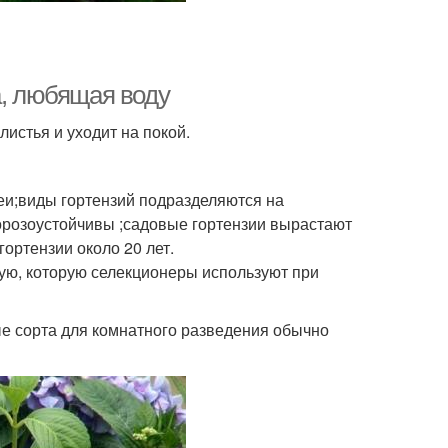
а, любящая воду
истья и уходит на покой.
геи;виды гортензий подразделяются на
орозоустойчивы ;садовые гортензии вырастают
гортензии около 20 лет.
ю, которую селекционеры используют при
ые сорта для комнатного разведения обычно