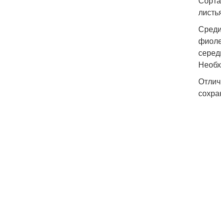
Сорта
листь
Среди
фиоле
серед
Необх
Отлич
сохра