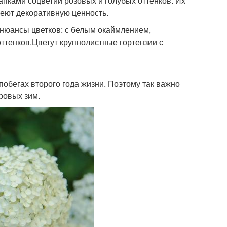
пками соцветий розовых и голубых оттенков. Их
меют декоративную ценность.
 нюансы цветков: с белым окаймлением,
ттенков.Цветут крупнолистные гортензии с
побегах второго года жизни. Поэтому так важно
ровых зим.