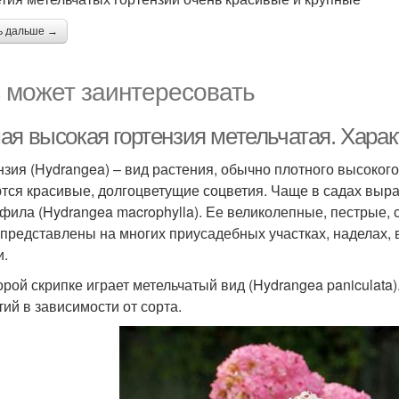
ь дальше →
 может заинтересовать
ая высокая гортензия метельчатая. Харак
нзия (Hydrangea) – вид растения, обычно плотного высоког
тся красивые, долгоцветущие соцветия. Чаще в садах выра
фила (Hydrangea macrophylla). Ее великолепные, пестрые,
 представлены на многих приусадебных участках, наделах, 
и.
орой скрипке играет метельчатый вид (Hydrangea paniculata
тий в зависимости от сорта.