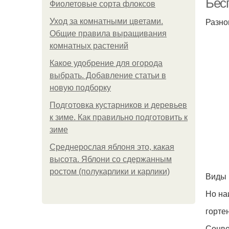
Бес
Фиолетовые сорта флоксов
Разно
Уход за комнатными цветами.
Общие правила выращивания
комнатных растений
Какое удобрение для огорода
выбрать. Добавление статьи в
новую подборку
Подготовка кустарников и деревьев
к зиме. Как правильно подготовить к
зиме
Среднерослая яблоня это, какая
высота. Яблони со сдержанным
ростом (полукарлики и карлики)
Виды 
Но на
горте
Соцве