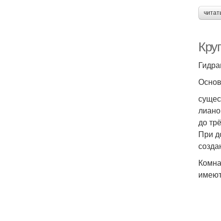
читат
Кру
Гидра
Основ
сущес
лиано
до тр
При д
созда
Комна
имеют