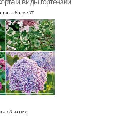
орта и виды гортензий
тво – более 70.
ко 3 из них: