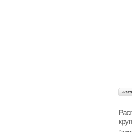
читат
Рас
кру