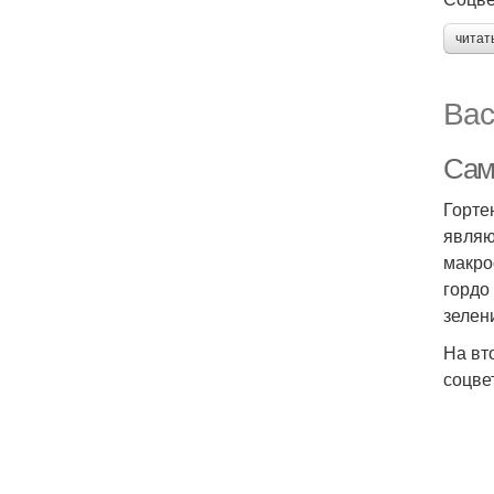
читат
Вас
Сам
Горте
являю
макро
гордо
зелен
На вт
соцве