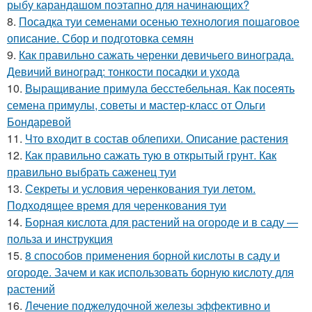
рыбу карандашом поэтапно для начинающих?
8.
Посадка туи семенами осенью технология пошаговое
описание. Сбор и подготовка семян
9.
Как правильно сажать черенки девичьего винограда.
Девичий виноград: тонкости посадки и ухода
10.
Выращивание примула бесстебельная. Как посеять
семена примулы, советы и мастер-класс от Ольги
Бондаревой
11.
Что входит в состав облепихи. Описание растения
12.
Как правильно сажать тую в открытый грунт. Как
правильно выбрать саженец туи
13.
Секреты и условия черенкования туи летом.
Подходящее время для черенкования туи
14.
Борная кислота для растений на огороде и в саду —
польза и инструкция
15.
8 способов применения борной кислоты в саду и
огороде. Зачем и как использовать борную кислоту для
растений
16.
Лечение поджелудочной железы эффективно и