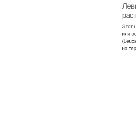
Лев
рас
Этот 
или о
(Leuc
на те