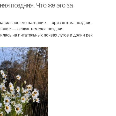
яя поздняя. Что же это за
равильное его название — хризантема поздняя,
азвание — левкантемелла поздняя
лилась на питательных почвах лугов и долин рек