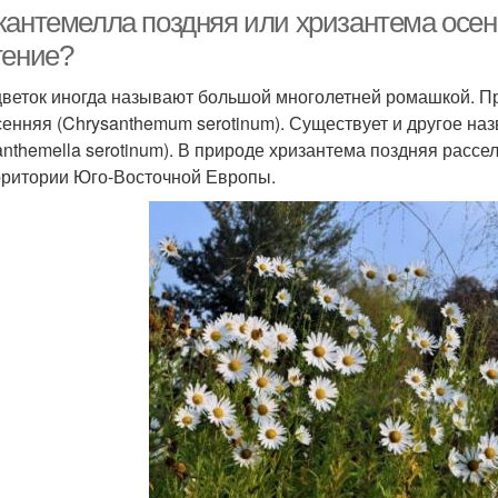
кантемелла поздняя или хризантема осенн
тение?
цветок иногда называют большой многолетней ромашкой. П
сенняя (Chrysanthemum serotinum). Существует и другое н
anthemella serotinum). В природе хризантема поздняя рассе
рритории Юго-Восточной Европы.