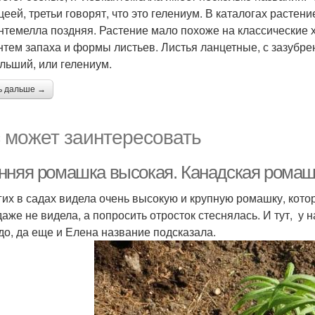
цеей, третьи говорят, что это гелениум. В каталогах растени
нтемелла поздняя. Растение мало похоже на классические х
нтем запаха и формы листьев. Листья ланцетные, с зазубр
льший, или гелениум.
ь дальше →
 может заинтересовать
нняя ромашка высокая. Канадская ромаш
гих в садах видела очень высокую и крупную ромашку, котор
даже не видела, а попросить отросток стеснялась. И тут, 
удо, да еще и Елена название подсказала.