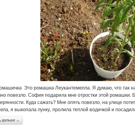
омашечка Это ромашка Леукантемелла. Я думаю, что так н
чно повезло. София подарила мне отростки этой ромашки. Б
терянности. Куда сажать? Мне опять повезло, на улице поте
пела, я выкопала лунку, пролила теплой водичкой и посадил
ь дальше →