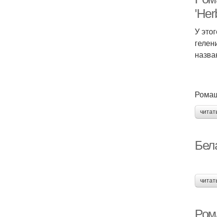
'Her
У это
гелен
назва
Ромашк
читат
Бел
читат
Ром