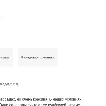
на
машка
Канадская ромашка
темелла
их садах, но очень красива. В наших условиях
Одни садоводы считают ее рудбекией, другие -