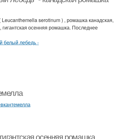
Leucanthemella serotinum ) , ромашка канадская,
), гигантская осенняя ромашка. Последнее
емелла
 гигантская осенняя ромашка