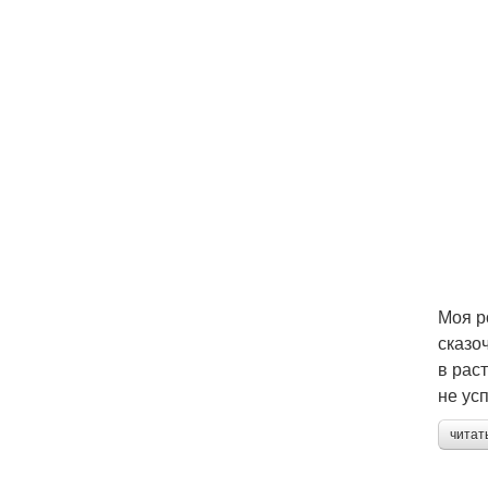
Моя р
сказо
в рас
не ус
читат