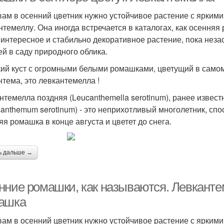
вам в осенний цветник нужно устойчивое растение с ярким
нтемеллу. Она иногда встречается в каталогах, как осенняя
 интересное и стабильно декоративное растение, пока неза
ей в саду природного облика.
ий куст с огромными белыми ромашками, цветущий в самом к
нтема, это левкантемелла !
нтемелла поздняя (Leucanthemella serotinum), ранее извест
santhemum serotinum) - это неприхотливый многолетник, сп
яя ромашка в конце августа и цветет до снега.
ь дальше →
нние ромашки, как называются. Левкантем
ашка
вам в осенний цветник нужно устойчивое растение с ярким