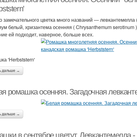
bststern'
го замечательного цветка много названий — левкантемелла ( 
иум белый, хризантема осенняя ( Chrysanthemum serotinum 
ние ей подходит, наверное, больше всех.
а 'Herbststern'
ь дальше →
ая ромашка осенняя. Загадочная левкант
ь дальше →
ашки в сентябре цветут. Левкантемелла -