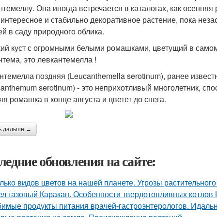
нтемеллу. Она иногда встречается в каталогах, как осенняя
 интересное и стабильно декоративное растение, пока неза
ей в саду природного облика.
ий куст с огромными белыми ромашками, цветущий в самом к
нтема, это левкантемелла !
нтемелла поздняя (Leucanthemella serotinum), ранее извест
santhemum serotinum) - это неприхотливый многолетник, сп
яя ромашка в конце августа и цветет до снега.
ь дальше →
ледние обновления на сайте:
лько видов цветов на нашей планете. Угрозы растительного
ел газовый Каракан. Особенности твердотопливных котлов 
имые продукты питания врачей-гастроэнтерологов. Идальн