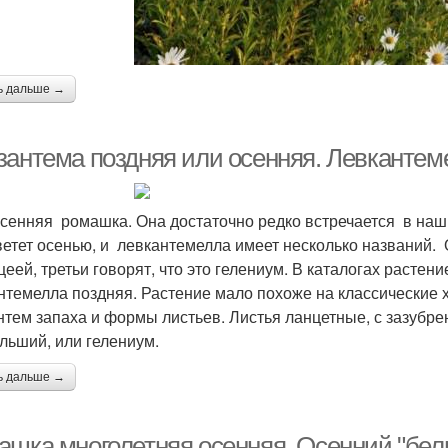
ь дальше →
зантема поздняя или осенняя. Левкантем
 осенняя ромашка. Она достаточно редко встречается в наш
ветет осенью, и левкантемелла имеет несколько названий. 
цеей, третьи говорят, что это гелениум. В каталогах растени
нтемелла поздняя. Растение мало похоже на классические х
нтем запаха и формы листьев. Листья ланцетные, с зазубр
льший, или гелениум.
ь дальше →
ашка многолетняя осенняя. Осенний "бел