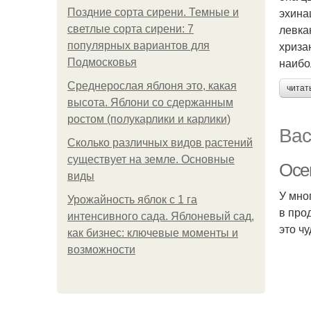
эхина
Поздние сорта сирени. Темные и
левка
светлые сорта сирени: 7
хриза
популярных вариантов для
наибо
Подмосковья
Среднерослая яблоня это, какая
читат
высота. Яблони со сдержанным
ростом (полукарлики и карлики)
Вас
Сколько различных видов растений
существует на земле. Основные
Осе
виды
У мно
Урожайность яблок с 1 га
в про
интенсивного сада. Яблоневый сад,
это ч
как бизнес: ключевые моменты и
возможности