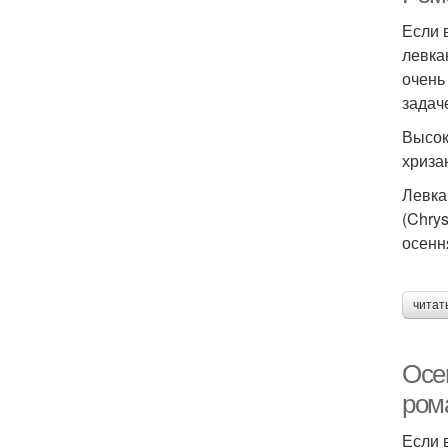
Если 
левка
очень
задач
Высок
хриза
Левка
(Chry
осенн
читат
Осе
ром
Если 