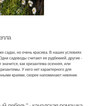
елла
их садах, но очень красива. В наших условиях
Одни садоводы считают ее рудбекией, другие -
е значится, как хризантема осенняя, или
ризантемы. У него нет характерного для
енными краями, скорее напоминают нивяник
ый лебедь" - канадская ромашка