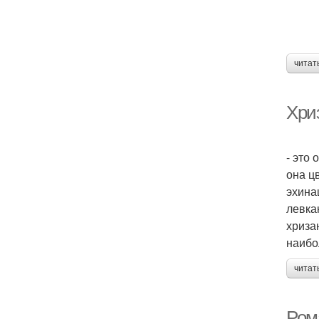
читат
Хри
- это
она ц
эхина
левка
хриза
наибо
читат
Ром