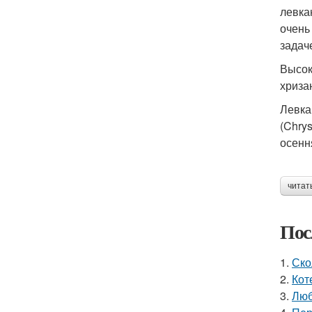
левка
очень
задач
Высок
хриза
Левка
(Chry
осенн
читат
Пос
1.
Ско
2.
Кот
3.
Люб