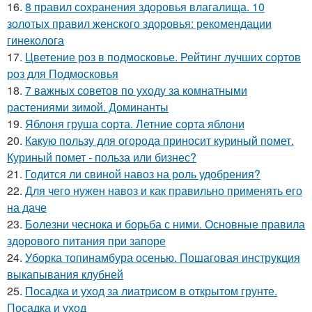
16.
8 правил сохранения здоровья влагалища. 10
золотых правил женского здоровья: рекомендации
гинеколога
17.
Цветение роз в подмосковье. Рейтинг лучших сортов
роз для Подмосковья
18.
7 важных советов по уходу за комнатными
растениями зимой. Доминанты
19.
Яблоня груша сорта. Летние сорта яблони
20.
Какую пользу для огорода приносит куриный помет.
Куриный помет - польза или бизнес?
21.
Годится ли свиной навоз на роль удобрения?
22.
Для чего нужен навоз и как правильно применять его
на даче
23.
Болезни чеснока и борьба с ними. Основные правила
здорового питания при запоре
24.
Уборка топинамбура осенью. Пошаговая инструкция
выкапывания клубней
25.
Посадка и уход за лиатрисом в открытом грунте.
Посадка и уход