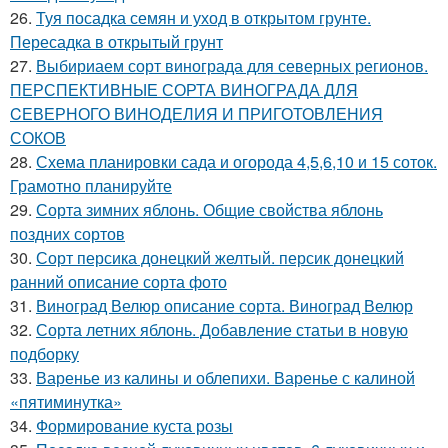
26.
Туя посадка семян и уход в открытом грунте.
Пересадка в открытый грунт
27.
Выбириаем сорт винограда для северных регионов.
ПЕРСПЕКТИВНЫЕ СОРТА ВИНОГРАДА ДЛЯ
CЕВЕРНОГО ВИНОДЕЛИЯ И ПРИГОТОВЛЕНИЯ
СОКОВ
28.
Схема планировки сада и огорода 4,5,6,10 и 15 соток.
Грамотно планируйте
29.
Сорта зимних яблонь. Общие свойства яблонь
поздних сортов
30.
Сорт персика донецкий желтый. персик донецкий
ранний описание сорта фото
31.
Виноград Велюр описание сорта. Виноград Велюр
32.
Сорта летних яблонь. Добавление статьи в новую
подборку
33.
Варенье из калины и облепихи. Варенье с калиной
«пятиминутка»
34.
Формирование куста розы