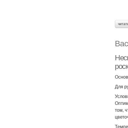
читат
Вас
Неск
рос
Основ
Для р
Услов
Оптим
том, 
цвето
Темпе