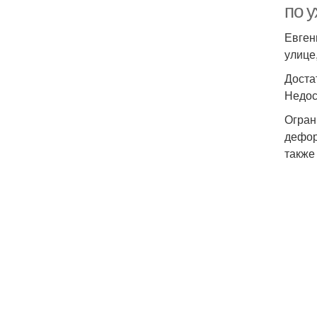
по у
Евген
улице
Доста
Недос
Огран
дефор
также