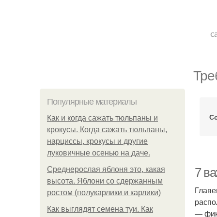
с
Тре
Популярные материалы
С
Как и когда сажать тюльпаны и
крокусы. Когда сажать тюльпаны,
нарциссы, крокусы и другие
луковичные осенью на даче.
Среднерослая яблоня это, какая
7 в
высота. Яблони со сдержанным
Главе
ростом (полукарлики и карлики)
распо
Как выглядят семена туи. Как
— фик