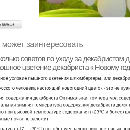
ь дальше →
 может заинтересовать
олько советов по уходу за декабристом д
кошное цветение декабриста к Новому го
ное условие пышного цветения шлюмбергеры, или декабри
усского человека настоящий новогодний цветок - это не пуа
ия содержания декабриста Оптимальная температура сод
альная зимняя температура содержания декабриста должна
что при высокой температуре содержания (+23°С и более) шл
чные почки не заложит.
ратура +17…+20°С способствует заложению цветочных почек