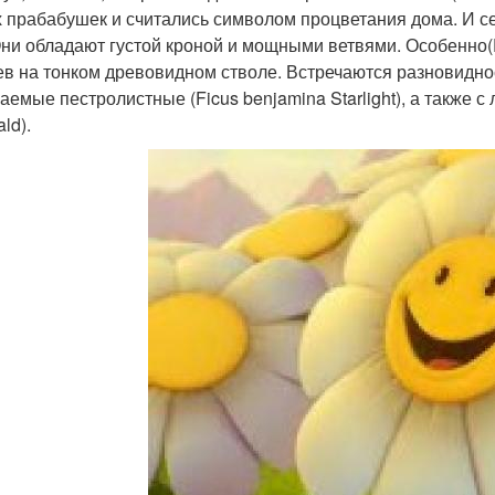
 прабабушек и считались символом процветания дома. И с
Они обладают густой кроной и мощными ветвями. Особенно(
ев на тонком древовидном стволе. Встречаются разновиднос
аемые пестролистные (Ficus benjamina Starlight), а также с
ld).