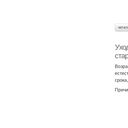
читат
Ухо
ста
Возра
естес
срока
Причи