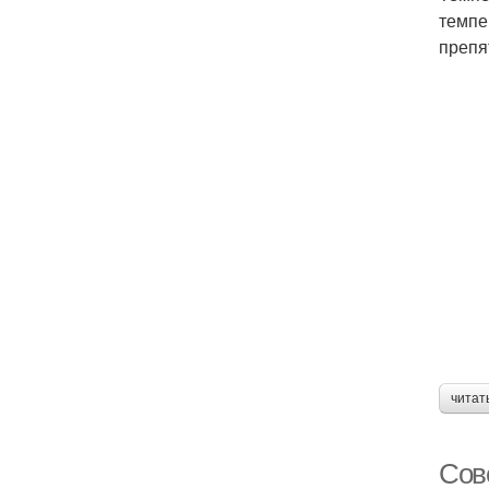
темпе
препя
читат
Сов