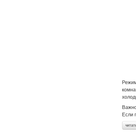
Режим
комна
холод
Важно
Если 
читат