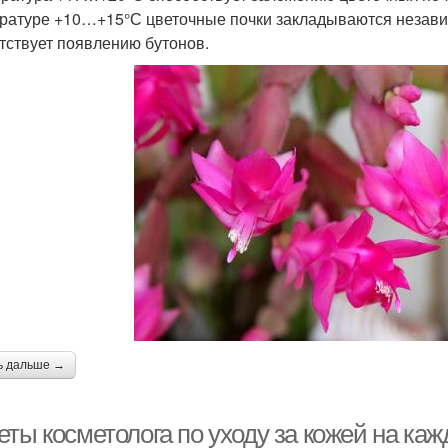
ратуре +10…+15°С цветочные почки закладываются независ
тствует появлению бутонов.
ь дальше →
еты косметолога по уходу за кожей на к