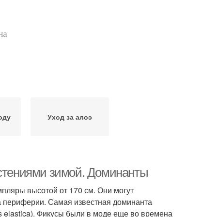
на
оду
Уход за алоэ
астениями зимой. Доминанты
мпляры высотой от 170 см. Они могут
на периферии. Самая известная доминанта
s elastica). Фикусы были в моде еще во времена