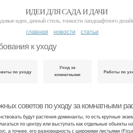
ИДЕИ ДЛЯ САДА И ДАЧИ
адовые идеи, дачный стиль, тонкости ландшафтного дизай
главная
новости
статьи
бования к уходу
Уход за
оветы по уходу
Работы по ух
комнатными
растениями
ажных советов по уходу за комнатными р
нствовать будут растения-доминанты, то есть крупные экзе
лагаться по центру или выступать как отдельные объекты 
ус, а точнее, его разновидность с широкими листьями (Ficu