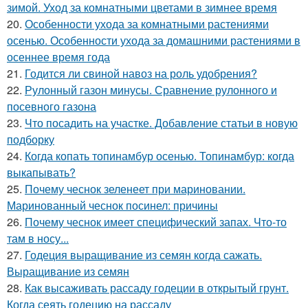
зимой. Уход за комнатными цветами в зимнее время
20.
Особенности ухода за комнатными растениями
осенью. Особенности ухода за домашними растениями в
осеннее время года
21.
Годится ли свиной навоз на роль удобрения?
22.
Рулонный газон минусы. Сравнение рулонного и
посевного газона
23.
Что посадить на участке. Добавление статьи в новую
подборку
24.
Когда копать топинамбур осенью. Топинамбур: когда
выкапывать?
25.
Почему чеснок зеленеет при мариновании.
Маринованный чеснок посинел: причины
26.
Почему чеснок имеет специфический запах. Что-то
там в носу...
27.
Годеция выращивание из семян когда сажать.
Выращивание из семян
28.
Как высаживать рассаду годеции в открытый грунт.
Когда сеять годецию на рассаду