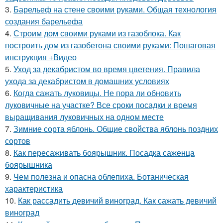
3.
Барельеф на стене своими руками. Общая технология
создания барельефа
4.
Строим дом своими руками из газоблока. Как
построить дом из газобетона своими руками: Пошаговая
инструкция +Видео
5.
Уход за декабристом во время цветения. Правила
ухода за декабристом в домашних условиях
6.
Когда сажать луковицы. Не пора ли обновить
луковичные на участке? Все сроки посадки и время
выращивания луковичных на одном месте
7.
Зимние сорта яблонь. Общие свойства яблонь поздних
сортов
8.
Как пересаживать боярышник. Посадка саженца
боярышника
9.
Чем полезна и опасна облепиха. Ботаническая
характеристика
10.
Как рассадить девичий виноград. Как сажать девичий
виноград