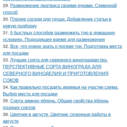
29.
Размножение лиатриса своими руками. Семенной
способ
30.
Плохие соседи для груши. Добавление статьи в
новую подборку
31.
5 быстрых способов размножить тую в домашних
условиях. Подходящее время для размножения
32.
Все, что нужно знать о посеве туи. Подготовка места
для посадки
33.
Лучшие сорта для северного виноградарства.
ПЕРСПЕКТИВНЫЕ СОРТА ВИНОГРАДА ДЛЯ
CЕВЕРНОГО ВИНОДЕЛИЯ И ПРИГОТОВЛЕНИЯ
СОКОВ
34.
Как правильно посадить деревья на участке схема.
Выбор места для посадки
35.
Сорта зимних яблонь. Общие свойства яблонь
поздних сортов
36.
Цветник в августе. Цветник: сезонные работы в
августе