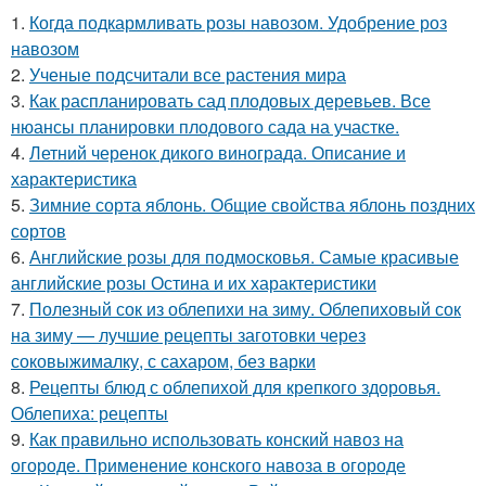
1.
Когда подкармливать розы навозом. Удобрение роз
навозом
2.
Ученые подсчитали все растения мира
3.
Как распланировать сад плодовых деревьев. Все
нюансы планировки плодового сада на участке.
4.
Летний черенок дикого винограда. Описание и
характеристика
5.
Зимние сорта яблонь. Общие свойства яблонь поздних
сортов
6.
Английские розы для подмосковья. Самые красивые
английские розы Остина и их характеристики
7.
Полезный сок из облепихи на зиму. Облепиховый сок
на зиму — лучшие рецепты заготовки через
соковыжималку, с сахаром, без варки
8.
Рецепты блюд с облепихой для крепкого здоровья.
Облепиха: рецепты
9.
Как правильно использовать конский навоз на
огороде. Применение конского навоза в огороде